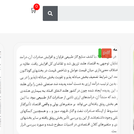
0
🛒
pdf