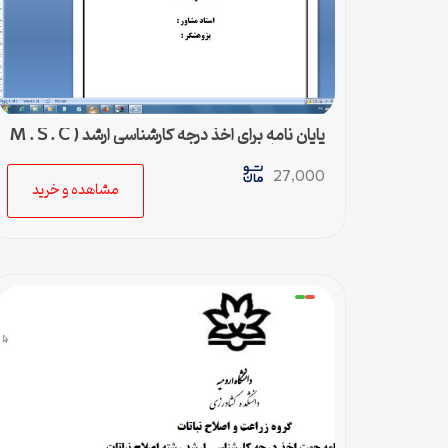
پايان نامه براي اخذ درجه کارشناسي ارشد ( M . S . C
) رشته زراعت
27,000
مشاهده و خرید