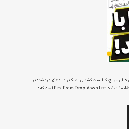
ی خیلی سریع یک لیست کشویی یونیک از داده های وارد شده در
یک ستون داشته باشیم باید چکار کنیم؟ ما توی این آموزش می‌خواهیم در کوتاه‌ترین زمان لیست کشویی خودمون رو توی اکسل بسازیم ، راه حل آن استفاده از قابلیت Pick From Drop-down List است که در