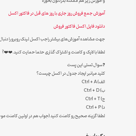
و آموزش زیر هم ممکنه بدردتون بخوره
آموزش جمع فروش روز جاری با روز های قبل در فاکتور اکسل
دانلود فایل اکسل فاکتور فروش
جهت مشاهده آموزش‌های بیشتر راجب اکسل لینک روبرو را دنبال کنی
لطفا با لایک و کامنت و اشتراک گذاری حتما حمایت کنید.❤️❤️?
❓سوال تستی این پست
کلید میانبر ایجاد جدول در اکسل چیست؟
الف) Ctrl + A
ب) Ctrl + D
ج) Ctrl + T
د) Ctrl + P
لطفا گزینه صحیح رو کامنت کنید (جواب هم در اولین کامنت مو