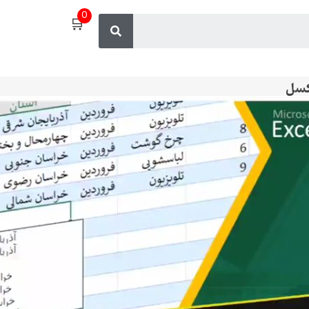
0
🛒
اکسل