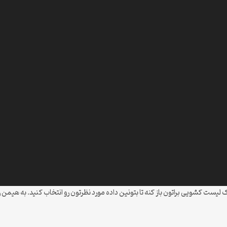
جهت رو به پایین رو بزنید تا یک لیست کشویی براتون باز کنه تا بتونین داده مورد نظرتون رو انتخاب کنی