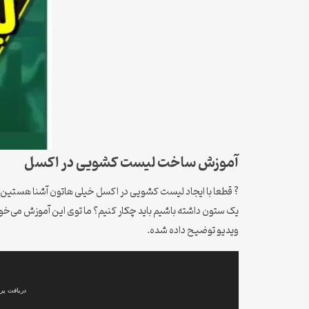
آموزش ساخت لیست کشویی در اکسل
? قطعا با ایجاد لیست کشویی در اکسل خیلی هاتون آشنا هستین و
ویدیو توضیح داده شده.
نمایشگر
ویدیو
دریافت پرونده: /12/learn-how-to-create-a-drop-down-list-in-excel.mp4?_=1