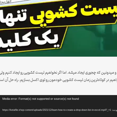
 میدونین که چجوری ایجاد میشه. اما اگر نخواهیم لیست کشویی رو ایجاد کنیم ول
Media error: Format(s) not supported or source(s) not found
https://ketafile.ir/wp-content/uploads/2021