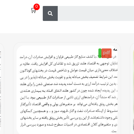
0
🛒
pdf