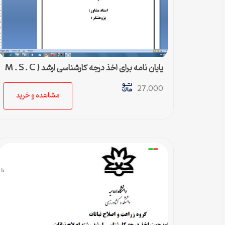
پايان نامه براي اخذ درجه کارشناسي ارشد ( M . S . C
) رشته زراعت
27,000
مشاهده و خرید