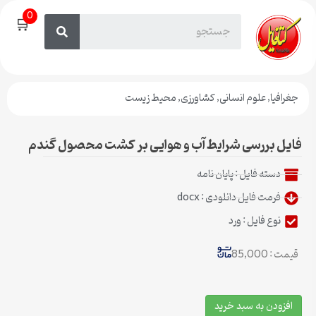
0
🛒
جغرافیا
,
علوم انسانی
,
کشاورزی
,
محیط زیست
فایل بررسی شرایط آب و هوایی بر کشت محصول گندم
دسته فایل :
پایان نامه
فرمت فایل دانلودی : docx
نوع فایل : ورد
قیمت : 85,000
افزودن به سبد خرید