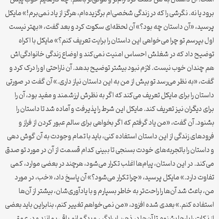
برود یا نه. نگرشی را که در زندگی شخصی‌ام برگزیده‌ام، هرگز از یاد نمی‌برم!» مایکل
پرسید، «آن داستان چه بود؟» آن لحظه‌ای سکوت کرد و بعد گفت، «بهتر نیست
اول بپرسم تو چرا می‌خواهی این داستان را برایت تعریف کنم؟» مایکل با اکراه
توضیح داد که در شغلش احساس امنیت نمی‌کند و اوضاع زندگی خانوادگی‌اش
هم چندان خوب نیست. لازم نبود بیشتر توضیح بدهد. آن ناراحتی او را درک کرد و
گفت، «به نظر می‌رسد تو بیش از من به این داستان نیاز داری.» آن گفت در صورتی
داستان را برای مایکل تعریف می‌کند که اگر به نظرش ارزشمند و مفید بود، آن را
برای دیگران نیز تعریف کند. مایکل این شرط را پذیرفت و آماده شد تا داستان را
بشنود. آن گفت، «من یاد گرفتم که اگر بخواهی برای سالم عبور کردن از فراز و
فرودهای زندگی از این داستان استفاده کنی، باید با تمام وجودت به آن گوش دهی
و داستان را باتجربه‌های خودت بسنجی تا ببینی کدام قسمت از آن در مورد تو صدق
می‌کند. در این داستان، پیام‌ها اغلب تکرار می‌شود، هرچند در بعضی موارد، کمی
تفاوت دارد.» مایکل پرسید، «چرا تکرار می‌شود؟» آن پاسخ داد، «خب، در مورد
من، باعث شد آن‌ها را راحت‌تر به خاطر بسپارم و با یادآوری‌شان، بیشتر از آن‌ها
استفاده کنم.» بعدی شده افزود، «من نمی‌خواهم تغییر کنم، بنابراین باید بعضی
از نکات را بارها بشنوم تا آن‌ها در ذهن ایرادگیر و بدگمانم باقی بمانند و در عمق