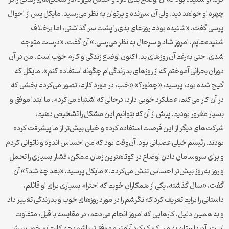
چهره او خواهد دید. ولی آن سرزنده و پرتوان به نظر می‌رسید. مایکل پس از احوال‌
پرسی گفت، «شنیده بودم روزهای بدی را پشت سر گذاشتی، اما برخلاف
شنیده‌هایم، امروز شاد و سرحال به نظر می‌رسی.» آن گفت، «درست متوجه
شدی. حتی به‌رغم آن روزهای بد. اکنون اوضاع زندگی و کارم خوب است. من در آن
دوران بحرانی آموختم که از روزهای بد زندگی‌ام چگونه استفاده کنم». مایکل که
گیج شده بود، پرسید، «چطور؟» «خب، در مورد کارم، تصور می‌کردم بخشی که
در آن کار می‌کنم، عملکرد خوبی دارد، درحالی‌که اشتباه می‌کردم. ما ابتدا موفق و
بسیار مغرور بودیم. پیش از آن‌که بتوانیم این مشکل را تشخیص دهیم،
شرکت‌های دیگر از این فرصت استفاده کرده و خیلی بیش‌تر از ما پیشرفت کرده
بودند. رئیسم خیلی عصبانی بود. آن‌وقت بود که من احساس اندوه و ناتوانی کردم
و برای سروسامان دادن اوضاع در کوتاهترین زمان ممکن، فشار بسیاری را تحمل
و روز به‌ روز بیش‌تر احساس تنش می‌کردم.» مایکل پرسید، «بعد چه شد؟» آن
گفت، «سال گذشته، یکی از همکاران خوبم که احترام بسیاری برای او قائلم،
داستانی را برایم تعریف کرد که نگرشم را در مورد روزهای خوب و بد زندگی تغییر داد
و به همین دلیل، کارهایی که امروز انجام می‌دهم، در مقایسه با قبل، متفاوت
است. آن داستان به من کمک کرد آرام‌تر و موفق‌تر باشم؛ چه کارهایم خوب پیش