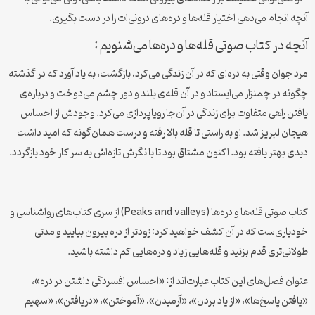
آنچه انجام می‌دهی اختیار قله‌ها و دره‌های درونی‌ات را در دست بگیری.
آنچه در کتاب صوتی قله‌ها و دره‌ها می‌شنویم :
مرد جوان وقتی به دره‌ای که در آن زندگی می‌کرد، بازگشت، به یاد آورد که در گذشته
چگونه در چمنزار می‌ایستاد و در آن قله‌ی بلند و دور چشم می‌دوخت و درباره‌ی
یافتن راهی متفاوت برای زندگی در آن‌جا رویاپردازی می‌کرد. وجودش از احساس
هیجان لبریز شد. او به راستی تا قله بالا رفته و درست همان‌گونه که امید داشت
دیدی بهتر یافته بود. اکنون مشتاق بود تا با نگرش تازه‌اش به سر کار خود بازگردد.
کتاب صوتی قله‌‌ها و دره‌ها (Peaks and valleys) از سری کتاب‌های رواشناسی و
خودیاری‌ست که در آن کشف خواهید کرد: زودتر از دره بیرون بیایید و مدتی
طولانی‌تری قدم بزنید و قله‌هایی زیاد و دره‌هایی کم داشته باشید.
عنوان فصل‌های این کتاب عبارت‌اند از: «احساس افسردگی داشتن در دره»،
«یافتن پاسخ‌ها»، «از یاد بردن»، «آرمیدن»، «آموختن»، «دریافتن»، «سهیم