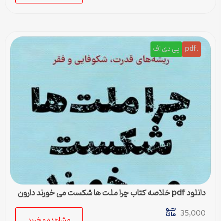
.pdf
پی دی اف
دانلود pdf خلاصه کتاب چرا ملت ها شکست می خورند دارون
عجم اوغلو جیمز رابینسن
35,000
مشاهده و خرید