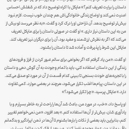
داستان را برایت تعریف کنم؟» مایکل با اکراه توضیح داد که در شغلش احساس
امنیت نمی‌کند و اوضاع زندگی خانوادگی‌اش هم چندان خوب نیست. لازم نبود
بیش‌تر توضیح بدهد. آن ناراحتی او را درک کرد و گفت، «به نظر می‌رسد تو بیش از
من به این داستان نیاز داری.» او گفت در صورتی داستان را برای مایکل تعریف
می‌کند که اگر به نظرش ارزشمند و مفید بود، آن را برای دیگران نیز تعریف کند.
مایکل این شرط را پذیرفت و آماده شد تا داستان را بشنود.
او گفت، «من یاد گرفتم که اگر بخواهی برای سالم عبور کردن از فراز و فرودهای
زندگی از این داستان استفاده کنی، باید با تمام وجودت به آن گوش دهی و داستان
را با تجربه‌های خودت بسنجی تا ببینی کدام قسمت از آن در مورد تو صدق می‌کند.
در این داستان، پیام‌ها اغلب تکرار می‌شود، هرچند در بعضی موارد، کمی تفاوت
دارد.» مایکل پرسید، «چرا تکرار می‌شود؟»
او پاسخ داد، «خب، در مورد من، باعث شد آن‌ها را راحت تر به خاطر بسپارم و با
یادآوری شان، بیش‌تر از آن‌ها استفاده کنم.» بعد افزود، «من نمی‌خواهم تغییر
کنم، بنابراین باید بعضی از نکات را بارها بشنوم تا آن‌ها در ذهن ایرادگیر و بدگمانم
باقی بمانند و در عمق وجودم نفوذ کنند. من بعد از فکر کردن و تامل بسیار در