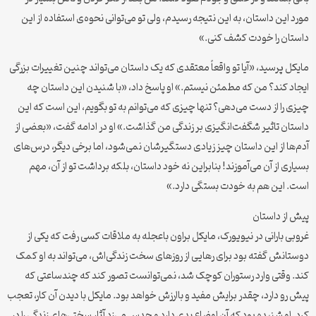
مورد این داستان، به این نتیجه رسیدم، ولی تو می‌توانی نحوه‌ی استفاده از این
داستان را خودت کشف کنی.»
مایکل پرسید، «آیا تو واقعاً معتقدی که یک داستان می‌تواند چنین تغییرات بزرگی
ایجاد کند؟ من که مطمئن نیستم.» او پاسخ داد، «با شنیدن این داستان چه
چیزی را از دست می‌دهی؟ تنها چیزی که می‌توانم به تو بگویم، این است که این
داستان تاثیر شگفت‌انگیزی بر زندگی من گذاشت.» او در ادامه گفت، «بعضی از
آدم‌ها از این داستان چیز زیادی دستگیرشان نمی‌شود، اما برخی دیگر، درس‌های
بسیاری از آن می‌آموزند! بنابراین نه خود داستان، بلکه برداشت تو از آن، مهم
است. این هم به خودت بستگی دارد.»
پیش از داستان
غروبی بارانی در نیویورک، مایکل براون باعجله به ملاقات کسی رفت که یکی از
دوستانش گفته بود برای رهایی از روزهای سخت زندگی‌اش، می‌تواند به او کمک
کند. وقتی وارد رستوران کوچک شد، نمی‌توانست تصور کند که چندساعتی که
پیش رو دارد، چقدر برایش مفید و باارزش خواهد بود. مایکل با دیدن آن کار، تعجب
کرد. او شنیده بود که آن اوضاع بدی دارد و حدس می‌زد آثار سختی‌های زندگی را در