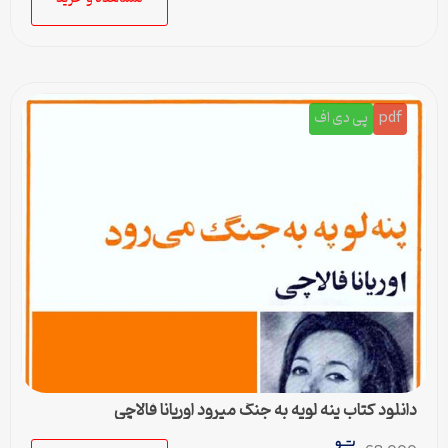
pdf
پی دی اف
دانلود کتاب پنه لوپه به جنگ میرود اوریانا فالاچی