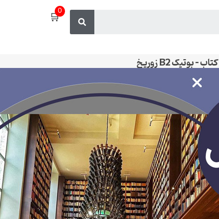
0
🛒
بوتیک B2 زوریخ