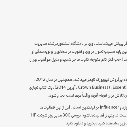
 او را با کتاب اصل‌گرایی‌اش می‌شناسند ، وی در دانشگاه استنفورد رشته مدیریت
و شاید همین پایه مسبب تحول در وی و تقویت در سخنوری و نویسندگی او
 آمد ! خب فکر کنم متوجه کلیت ماجرا شدید و دلیل موفقیت وی را
البته این همه چیز‌هایی نیست که گرگ مک کیون است ، وی علاوه بر موارد گفته شده نویسنده سخنران عمومی، استراتژیست رهبری و تجارت و نویسنده پرفروش نیویورک تایمز می‌باشد. همچنین در سال 2012،
مجمع جهانی اقتصاد مک کیون را به انجمن رهبران جوان جهانی وارد کرد. جدیدترین کتاب پرفروش وی ، Essentialism: The Discipined Pursuit of Less ، (Crown Business ، آوریل 2014) ، یک کتاب تجاری
لاش برای انجام آنچه واقعاً مهم است انجام شود.
گرگ مک‌کیون امروز یکی از بهترین نویسندگان و سخنران‌های موفق جامعه امروز است ، همچنین او یکی از نویسنده‌های ثابت مجله‌ی کسب و کار هاروارد و Influencer در لینکدین است . قبل از این فعالیت‌ها
نویسنده‌ی کتاب اصل‌گرایی، در پروژه‌های مختلفی برای ارزیابی مدیران ارشد، در Heidrick & Struggles’s Global Leadership Practice کار کرده است که یکی از فعالیت‌هاشون بررسی 300 مدیر برتر شرکت HP
زیر مشاهده کنید ، بخرید و دانلود کنید :