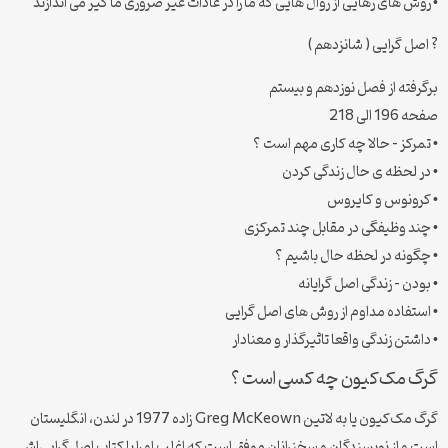
• روش های رهایی از روال هایی که ما را در عادات غیر ضروری ما گیر می اندازند
? اصل گرایی ( شانزدهم )
برگرفته از فصل نوزدهم و بیستم
صفحه 196 الی 218
• تمرکز – حالا چه کاری مهم است ؟
• در لحظه ی حال زندگی کردن
• کرونوس و کایروس
• چند وظیفگی در مقابل چند تمرکزی
• چگونه در لحظه حال باشیم ؟
• بودن – زندگی اصل گرایانه
• استفاده مداوم از روش های اصل گرایی
• داشتن زندگی واقعا تاثیرگذار و معنادار
گرگ مک‌کیون چه کسی است ؟
گرگ مک‌کیون یا به لاتین Greg McKeown زاده 1977 در لندن، انگلیستان
است و از نویسندگان و سخنرانان موفق است که اغلب او را با کتاب اصل‌گرایی‌اش