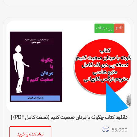
pdf
پی دی اف
دانلود کتاب چگونه با مردان صحبت کنیم (نسخه کامل PDF) |
متیو هاسی – مترجم نرگس کاویانی
55,000
مشاهده و خرید