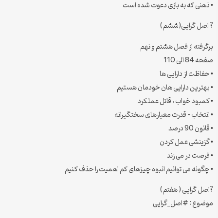
• ذهنی که به بازی دعوت شده است
? اصل گرایی(ششم )
برگرفته از فصل هشتم و نهم
صفحه 84 الی 110
• حفاظت از دارایی ها
• بهترین دارایی هان خودمان هستیم
• کمبود خواب ، قاتل عملکرد
• انتخاب – قدرت معیارهای سختگیرانه
• قانون 90 درصد
• گزینشی عمل کردن
• فرصت در می زند
• چگونه می توانیم انبوه چیزهای کم اهمیت را حذف کنیم
?اصل گرایی ( هفتم )
موضوع : #اصل_گرایی