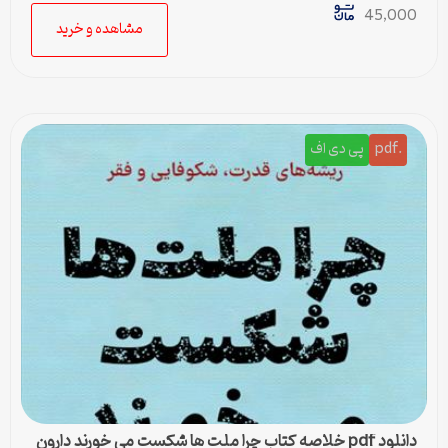
45,000
مشاهده و خرید
.pdf
پی دی اف
دانلود pdf خلاصه کتاب چرا ملت ها شکست می خورند دارون