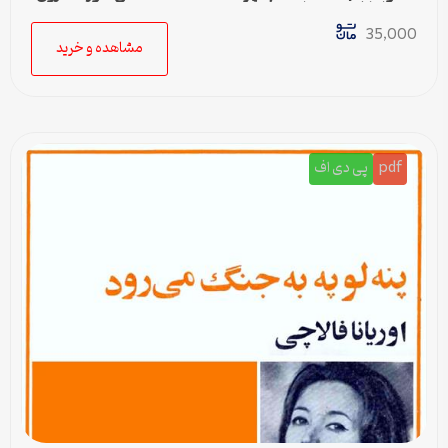
عجم اوغلو جیمز رابینسن
35,000
مشاهده و خرید
pdf
پی دی اف