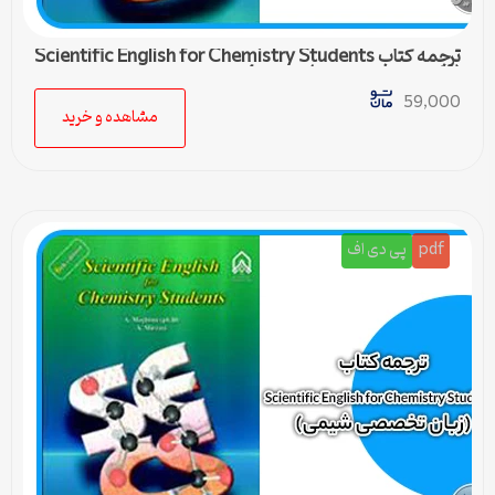
ترجمه کتاب Scientific English for Chemistry Students
(زبان تخصصی شیمی) – درس 4
59,000
مشاهده و خرید
pdf
پی دی اف