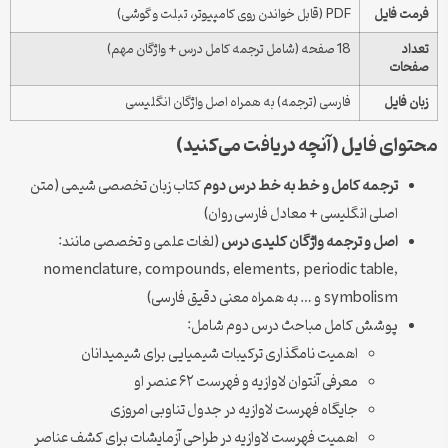
فرمت فایل
PDF (قابل خواندن روی کامپیوتر، تبلت و گوشی)
تعداد
18 صفحه (شامل ترجمه کامل درس + واژگان مهم)
صفحات
زبان فایل
فارسی (ترجمه) به همراه اصل واژگان انگلیسی
محتوای فایل (آنچه دریافت می‌کنید)
ترجمه کامل و خط به خط درس دوم
کتاب زبان تخصصی شیمی (متن
اصلی انگلیسی + معادل فارسی روان)
اصل و ترجمه واژگان کلیدی درس
(لغات علمی و تخصصی مانند:
nomenclature, compounds, elements, periodic table,
symbolism و … به همراه معنی دقیق فارسی)
پوشش کامل مباحث درس دوم شامل:
اهمیت نامگذاری ترکیبات شیمیایی برای شیمیدانان
معرفی آنتوان لاوازیه و فهرست ۶۲ عنصر او
جایگاه فهرست لاوازیه در جدول تناوبی امروزی
اهمیت فهرست لاوازیه در طراحی آزمایشات برای کشف عناصر