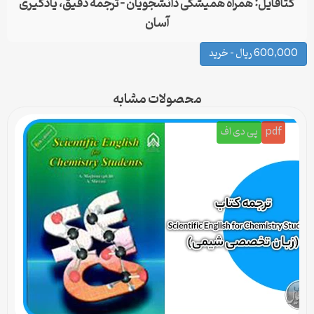
کتافایل: همراه همیشگی دانشجویان – ترجمه دقیق، یادگیری
آسان
600,000 ریال – خرید
محصولات مشابه
pdf
پی دی اف