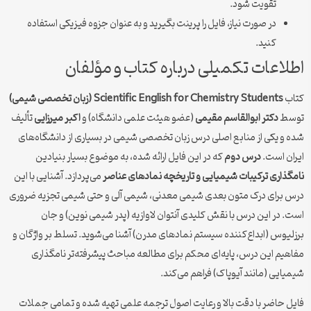
تقویت شود.
در صورت نیاز، فایل را پرینت بگیرید و به عنوان جزوه فیزیکی استفاده
کنید.
اطلاعات تکمیلی درباره کتاب و مؤلفان
کتاب
Scientific English for Chemistry Students (زبان تخصصی شیمی)
توسط
دکتر ابوالقاسم مقیمی
(عضو هیئت علمی دانشگاه) و
اکبر میرزایی
تألیف
شده و یکی از منابع اصلی درس زبان تخصصی شیمی در بسیاری از دانشگاه‌های
ایران است.
درس دوم
که در این فایل ارائه شده، به موضوع بسیار بنیادین
نامگذاری ترکیبات شیمیایی و تاریخچه نمادهای عناصر
می‌پردازد. آشنایی با این
درس برای درک متون بعدی شیمی معدنی، شیمی آلی و حتی شیمی تجزیه ضروری
است. در این درس با نقش کلیدی آنتوان لاوازیه (پدر شیمی نوین) و جان
برزلیوس (ابداع‌کننده سیستم نمادهای مدرن) آشنا می‌شوید. تسلط بر واژگان و
مفاهیم این درس، پایه‌ای محکم برای مطالعه مباحث پیشرفته‌تر نامگذاری
شیمیایی (مانند آیوپاک) فراهم می‌کند.
فایل حاضر با دقت بالا و رعایت اصول ترجمه علمی تهیه شده و تمامی جملات