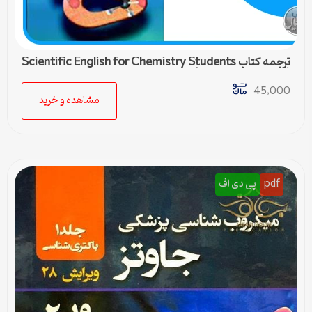
ترجمه کتاب Scientific English for Chemistry Students
(زبان تخصصی شیمی) – درس اول
45,000
مشاهده و خرید
pdf
پی دی اف