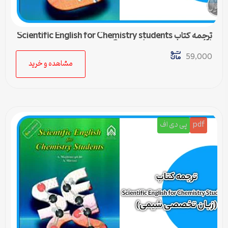
ترجمه کتاب Scientific English for Chemistry students
(زبان تخصصی شیمی) – درس 3
59,000
مشاهده و خرید
pdf
پی دی اف