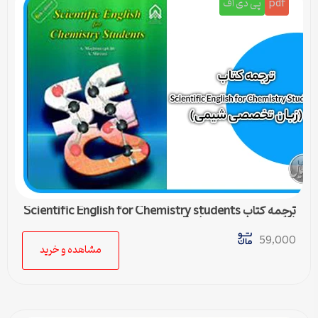
pdf
پی دی اف
ترجمه کتاب Scientific English for Chemistry students
(زبان تخصصی شیمی) – 5
59,000
مشاهده و خرید