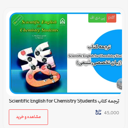
pdf
پی دی اف
ترجمه کتاب Scientific English for Chemistry Students
(زبان تخصصی شیمی) – درس اول
45,000
مشاهده و خرید