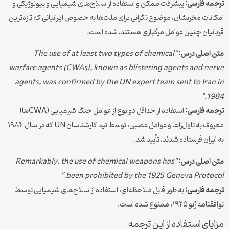
ترجمه فارسی:
پیشرفت ممکن و استفاده از سلاح‌های شیمیایی و بیولوژیکی و
امکانات مخربشان، موضوع نگرانی برای ملت‌ها به خصوص ایرانیانی که تازه‌ترین
قربانیان چنین عوامل مرگباری هستند، شده است.
متن اصلی درس:
“The use of at least two types of chemical
warfare agents (CWAs), known as blistering agents and nerve
agents, was confirmed by the UN expert team sent to Iran in
1984.”
ترجمه فارسی:
استفاده از حداقل دو نوع از عوامل جنگ شیمیایی (CWAها)
معروف به تاول‌زاها و عوامل عصبی، توسط تیم کارشناسان UN که در سال ۱۹۸۴
به ایران فرستاده شدند، تأیید شد.
متن اصلی درس:
“Remarkably, the use of chemical weapons has
been prohibited by the 1925 Geneva Protocol.”
ترجمه فارسی:
به طور قابل ملاحظه‌ای، استفاده از سلاح‌های شیمیایی توسط
توافقنامه ژنو ۱۹۲۵، ممنوع شده است.
مزایای استفاده از این ترجمه