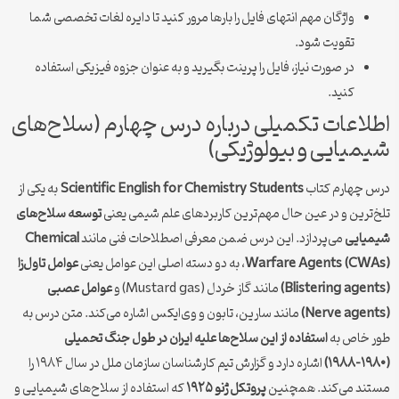
واژگان مهم انتهای فایل را بارها مرور کنید تا دایره لغات تخصصی شما
تقویت شود.
در صورت نیاز، فایل را پرینت بگیرید و به عنوان جزوه فیزیکی استفاده
کنید.
اطلاعات تکمیلی درباره درس چهارم (سلاح‌های
شیمیایی و بیولوژیکی)
درس چهارم کتاب
Scientific English for Chemistry Students
به یکی از
تلخ‌ترین و در عین حال مهم‌ترین کاربردهای علم شیمی یعنی
توسعه سلاح‌های
شیمیایی
می‌پردازد. این درس ضمن معرفی اصطلاحات فنی مانند
Chemical
Warfare Agents (CWAs)
، به دو دسته اصلی این عوامل یعنی
عوامل تاول‌زا
(Blistering agents)
مانند گاز خردل (Mustard gas) و
عوامل عصبی
(Nerve agents)
مانند سارین، تابون و وی‌ایکس اشاره می‌کند. متن درس به
طور خاص به
استفاده از این سلاح‌ها علیه ایران در طول جنگ تحمیلی
(۱۹۸۰-۱۹۸۸)
اشاره دارد و گزارش تیم کارشناسان سازمان ملل در سال ۱۹۸۴ را
مستند می‌کند. همچنین
پروتکل ژنو ۱۹۲۵
که استفاده از سلاح‌های شیمیایی و