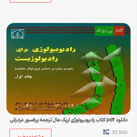
pdf
پی دی اف
دانلود pdf کتاب رادیوبیولوژی اریک هال ترجمه پرفسور مزدرانی
جلد اول و دوم
37,500
مشاهده و خرید