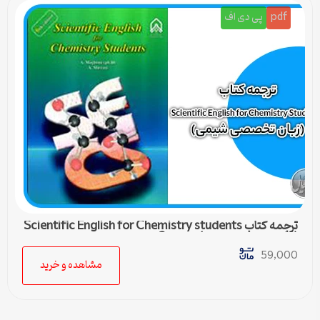
pdf
پی دی اف
ترجمه کتاب Scientific English for Chemistry students
(زبان تخصصی شیمی) – درس 3
59,000
مشاهده و خرید