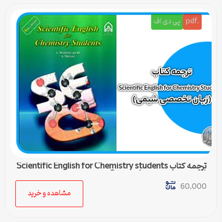
.pdf
پی دی اف
ترجمه کتاب Scientific English for Chemistry students
(زبان تخصصی شیمی) – درس 2
60,000
مشاهده و خرید