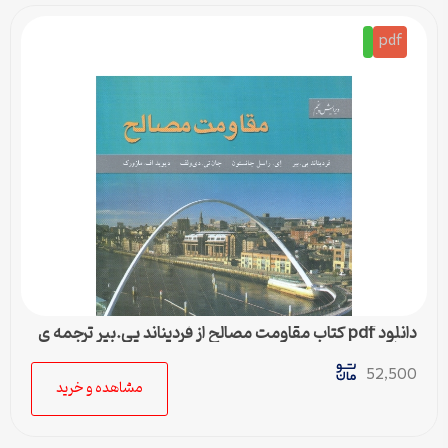
pdf
دانلود pdf کتاب مقاومت مصالح از فرديناند پی.بير ترجمه ی
بهرام پوستی
52,500
مشاهده و خرید