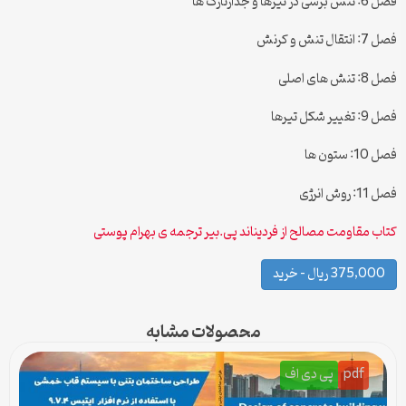
فصل 6: تنش برشی در تیرها و جدارنازک ها
فصل 7: انتقال تنش و کرنش
فصل 8: تنش های اصلی
فصل 9: تغییر شکل تیرها
فصل 10: ستون ها
فصل 11: روش انرژی
کتاب مقاومت مصالح از فرديناند پی.بير ترجمه ی بهرام پوستی
375,000 ریال – خرید
محصولات مشابه
pdf
پی دی اف