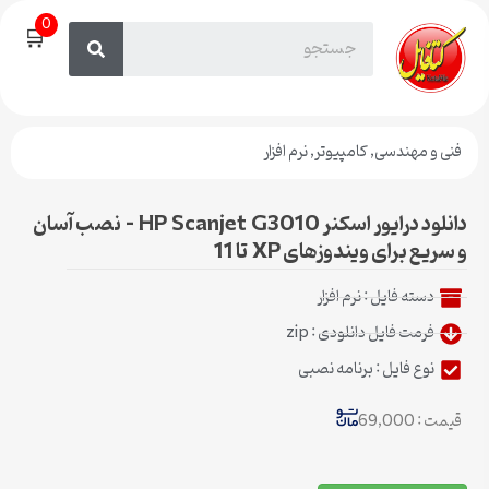
0
🛒
فنی و مهندسی
,
کامپیوتر
,
نرم افزار
دانلود درایور اسکنر HP Scanjet G3010 – نصب آسان
و سریع برای ویندوزهای XP تا 11
دسته فایل :
نرم افزار
فرمت فایل دانلودی : zip
نوع فایل : برنامه نصبی
قیمت : 69,000