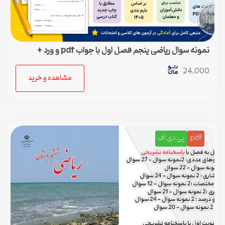
نمونه سوال ریاضی پنجم فصل اول با جواب pdf و ورد +
پاسخنامه
24,000
مشاهده و خرید
pdf
پی دی اف