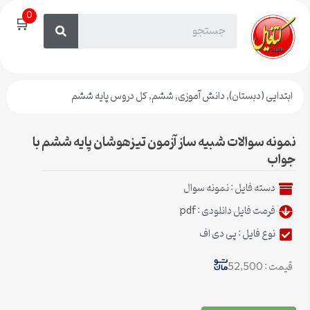
0
🛒
ابتدایی (دبستان)
,
دانش آموزی
,
ششم
,
کل دروس پایه ششم
نمونه سوالات شبیه ساز آزمون تیزهوشان پایه ششم با
جواب
دسته فایل :
نمونه سوال
فرمت فایل دانلودی : pdf
نوع فایل : پی دی اف
قیمت : 52,500