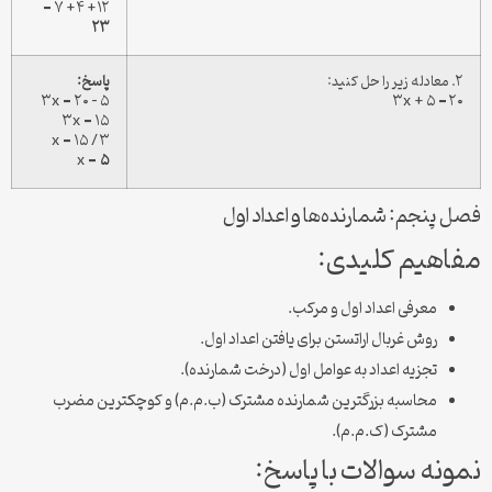
۱۲ + ۴ + ۷ =
۲۳
۲. معادله زیر را حل کنید:
پاسخ:
۳x = ۲۰ – ۵
۳x + ۵ = ۲۰
۳x = ۱۵
x = ۱۵ / ۳
x =
۵
فصل پنجم: شمارنده‌ها و اعداد اول
مفاهیم کلیدی:
معرفی اعداد اول و مرکب.
روش غربال اراتستن برای یافتن اعداد اول.
تجزیه اعداد به عوامل اول (درخت شمارنده).
محاسبه بزرگترین شمارنده مشترک (ب.م.م) و کوچکترین مضرب
مشترک (ک.م.م).
نمونه سوالات با پاسخ: