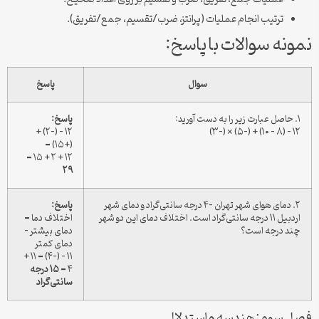
ترتیب انجام عملیات (پرانتز، ضرب/تقسیم، جمع/تفریق).
نمونه سوالات با پاسخ:
سوال
پاسخ
۱. حاصل عبارت زیر را به دست آورید:
پاسخ:
۱۲ – (-۲) +
۱۲ – (۸ – ۱۰) + (-۵) × (-۳)
(+۱۵) =
۱۲ + ۲ + ۱۵ =
۲۹
۲. دمای هوای شهر تهران -۴ درجه سانتی‌گراد و دمای شهر
پاسخ:
اردبیل ۱۱ درجه سانتی‌گراد است. اختلاف دمای این دو شهر
اختلاف دما =
چند درجه است؟
دمای بیشتر –
دمای کمتر
۱۱ – (-۴) = ۱۱ +
۴ =
۱۵ درجه
سانتی‌گراد
فصل سوم: هندسه و استدلال