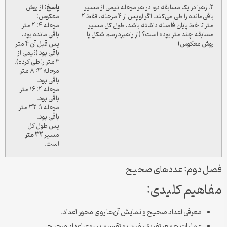
۲. زهرا در یک مسابقه دو، در هر مرحله نیمی از مسیر
پاسخ:
از روش
باقی‌مانده را طی می‌کند. اگر او پس از ۴ مرحله، فقط ۲
معکوس:
متر تا خط پایان فاصله داشته باشد، طول کل مسیر
مرحله ۴: ۲ متر
مسابقه چند متر بوده است؟ (از راهبرد رسم شکل یا
باقی مانده بود،
روش معکوس)
پس قبل آن ۴ متر
باقی بود (نیمی از
۴ متر را طی کرده).
مرحله ۳: ۸ متر
باقی بود.
مرحله ۲: ۱۶ متر
باقی بود.
مرحله ۱: ۳۲ متر
باقی بود.
پس طول کل
مسیر
۳۲ متر
است.
فصل دوم: عددهای صحیح
مفاهیم کلیدی:
معرفی اعداد صحیح و نمایش آن‌ها روی محور اعداد.
عملیات جمع، تفریق، ضرب و تقسیم بر روی اعداد صحیح.