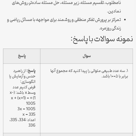
نامطلوب، تقسیم مسئله، زیر مسئله، حل مسئله ساده‌تر، روش‌های
نمادین.
تمرکز بر پرورش تفکر منطقی و روشمند برای مواجهه با مسائل ریاضی و
زندگی روزمره.
نمونه سوالات با پاسخ:
سوال
پاسخ
۱. سه عدد طبیعی متوالی را پیدا کنید که مجموع آنها
پاسخ:
از راهبرد
برابر با ۱۰۰۵ باشد.
حدس و آزمایش یا
الگوسازی:
فرض کنیم عدد
وسط x باشد: (x-
1) + x + (x+1) =
1005
3x = 1005
x = 335
اعداد: 334، 335،
336