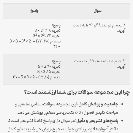
سوال
پاسخ
۱. ب.م.م دو عدد ۴۸ و ۷۲ را به دست
پاسخ:
4
آورید.
تجزیه ۴۸: 2
× 3
2
3
تجزیه ۷۲: 2
× 3
1
3
ب.م.م (۴۸, ۷۲) = 2
× 3
= 8 × 3
۲۴
=
۲. ک.م.م دو عدد ۱۰ و ۱۵ را به دست
پاسخ:
آورید.
تجزیه ۱۰: 2 × 5
تجزیه ۱۵: 3 × 5
ک.م.م (۱۰, ۱۵) = 2 × 3 × 5 =
۳۰
چرا این مجموعه سوالات برای شما ارزشمند است؟
جامعیت و پوشش کامل:
این مجموعه سوالات، تمامی مفاهیم و
مباحث کلیدی فصول ۱ تا ۵ کتاب ریاضی هفتم را پوشش می‌دهد.
پاسخ‌های تشریحی و دقیق:
هر سوال دارای پاسخ کاملاً تشریحی است تا
دانش‌آموزان علاوه بر یافتن جواب صحیح، روش حل را نیز به طور کامل