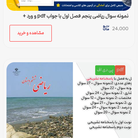
نمونه سوال ریاضی پنجم فصل اول با جواب pdf و ورد +
پاسخنامه
24,000
مشاهده و خرید
pdf
پی دی اف