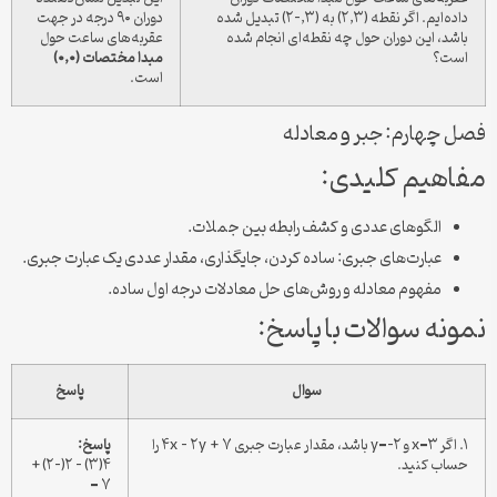
داده‌ایم. اگر نقطه (۲,۳) به (۳,-۲) تبدیل شده
دوران ۹۰ درجه در جهت
باشد، این دوران حول چه نقطه‌ای انجام شده
عقربه‌های ساعت حول
است؟
مبدا مختصات (۰,۰)
است.
فصل چهارم: جبر و معادله
مفاهیم کلیدی:
الگوهای عددی و کشف رابطه بین جملات.
عبارت‌های جبری: ساده کردن، جایگذاری، مقدار عددی یک عبارت جبری.
مفهوم معادله و روش‌های حل معادلات درجه اول ساده.
نمونه سوالات با پاسخ:
سوال
پاسخ
۱. اگر x=۳ و y=-۲ باشد، مقدار عبارت جبری ۴x – ۲y + ۷ را
پاسخ:
حساب کنید.
۴(۳) – ۲(-۲) +
۷ =