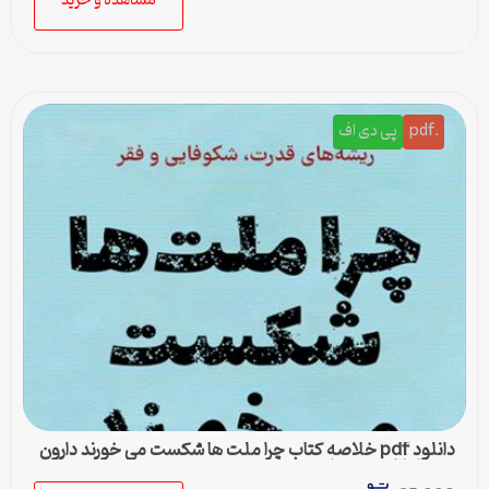
مشاهده و خرید
.pdf
پی دی اف
دانلود pdf خلاصه کتاب چرا ملت ها شکست می خورند دارون
عجم اوغلو جیمز رابینسن