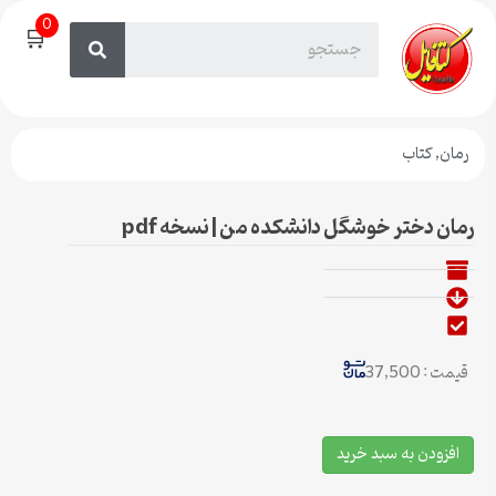
0
🛒
رمان
,
کتاب
رمان دختر خوشگل دانشکده من | نسخه pdf
قیمت : 37,500
افزودن به سبد خرید