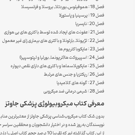
فصل 18 : هموفیلوس,بوردتلا, بروسلا و فرانسیسلا
فصل 19 : یرسینیا و پاستورلا
فصل 20 : نایسریا
فصل 21 : عفونت های ایجاد شده توسط باکتری های بی هوازی
فصل 22 : لژیونلا, بارتونلا و باکتری های بیماری زای غیر معمول
فصل 23 : مایکوباکتریوم ها
فصل 24 : اسپیروکت ها(ترپونما, بورلیا و لپتوسپیرا)
فصل 25 : مایکوپلاسماها و باکتری های دارای نقص دیواره
فصل 26 : ریکتزیا و جنس های مرتبط
فصل 27 : گونه های کلامیدیا
فصل 28 : شیمی درمانی ضد میکروبی
معرفی کتاب میکروبیولوژی پزشکی جاوتز
بدون شک کتاب میکروب‌شناسی پزشکی جاوتز از معتبرترین منابع 
نویسندگان به روز شده و در اختیار دانشجویان و محققین سراسر جها
از این کتاب گذاشته ایم که تقریبا 10 درصد حجم کتاب اصلی را دارد و موضوعات اصلی و مهم آن را در بر می گیرد .