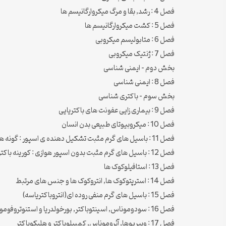
فصل 4 : رشد, بقا و مرگ میکروارگانیسم ها
فصل 5 : کشت میکروارگانیسم ها
فصل 6 : متابولیسم میکروبی
فصل 7 : ژنتیک میکروبی
بخش دوم – ایمنی شناسی
فصل 8 : ایمنی شناسی
بخش سوم – باکتری شناسی
فصل 9 : بیماری زایی عفونت های باکتریایی
فصل 10 : میکروبیوتای طبیعی بدن انسان
فصل 11 : باسیل های گرم مثبت تشکیل دهنده ی اسپور : گونه های باسیلوس و کلستریدیوم
فصل 12 : باسیل های گرم مثبت بدون اسپور هوازی : کورینه باکتریوم, پروپیونی باکتریوم, لیستریا, اریزی پلوتریکس, اکتینومایست ها و پاتوژن های مرتبط
فصل 13 : استافیلوکوک ها
فصل 14 : استرپتوکوک ها, انتروکوک ها و جنس های مرتبط
فصل 15 : باسیل های گرم منفی روده ای(انتروباکتریاسه)
فصل 16 : سودوموناس, اسینتوباکتر, بورخولدریا و استنوتروفوموناس
فصل 17 : ویبریوها, آئروموناس, کمپیلوباکتر و هلیکوباکتر