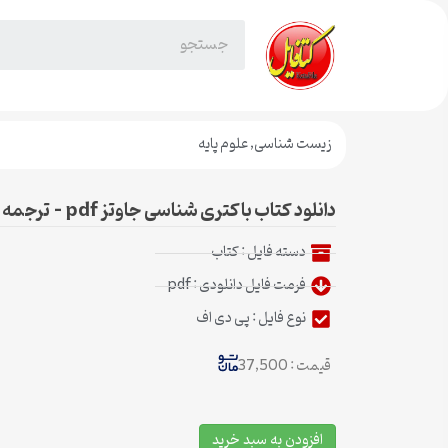
زیست شناسی
,
علوم پایه
دانلود کتاب باکتری شناسی جاوتز pdf – ترجمه فارسی + خلاصه
دسته فایل :
کتاب
فرمت فایل دانلودی : pdf
نوع فایل : پی دی اف
قیمت : 37,500
افزودن به سبد خرید