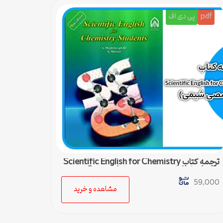
pdf
پی دی اف
ترجمه کتاب Scientific English for Chemistry
students (زبان تخصصی شیمی) – درس 3
59,000
مشاهده و خرید