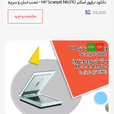
دانلود درایور اسکنر HP Scanjet N6310 – نصب آسان و سریع
برای تمامی ویندوزها
59,000
مشاهده و خرید
exe
zip