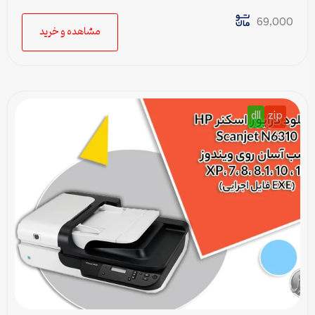
سریع برای ویندوزهای XP تا 11
69,000
مشاهده و خرید
dll
zip