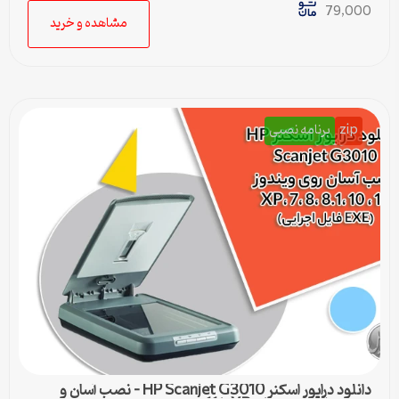
79,000
مشاهده و خرید
zip
برنامه نصبی
دانلود درایور اسکنر HP Scanjet G3010 – نصب آسان و