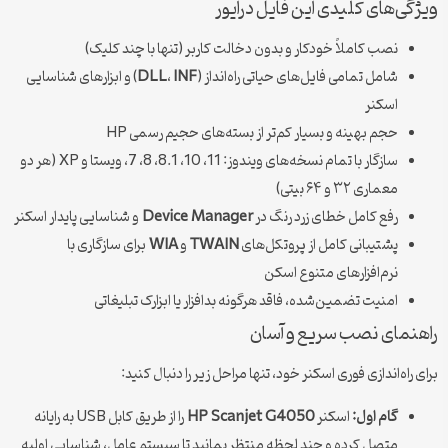
ویژگی‌های کلیدی این فایل درایور
نصب کاملاً خودکار و بدون دخالت کاربر (تنها با چند کلیک)
شامل تمامی فایل‌های حیاتی راه‌انداز (
INF
،
DLL
) و ابزارهای شناسایی
اسکنر
حجم بهینه و بسیار کم‌تر از بسته‌های حجیم رسمی HP
سازگار با تمام نسخه‌های ویندوز: 11، 10، 8.1، 8، 7، ویستا و XP (هر دو
معماری ۳۲ و ۶۴ بیتی)
رفع کامل خطای زرد رنگ در
Device Manager
و شناسایی پایدار اسکنر
پشتیبانی کامل از پروتکل‌های
TWAIN
و
WIA
برای سازگاری با
نرم‌افزارهای متنوع اسکن
امنیت تضمین‌شده، فاقد هرگونه بدافزار یا ابزارک تبلیغاتی
راهنمای نصب سریع و آسان
برای راه‌اندازی فوری اسکنر خود، تنها مراحل زیر را دنبال کنید:
گام اول:
اسکنر
HP Scanjet G4050
را از طریق کابل USB به رایانه
متصل کرده و چند لحظه منتظر بمانید تا سیستم عامل، شناسایی اولیه