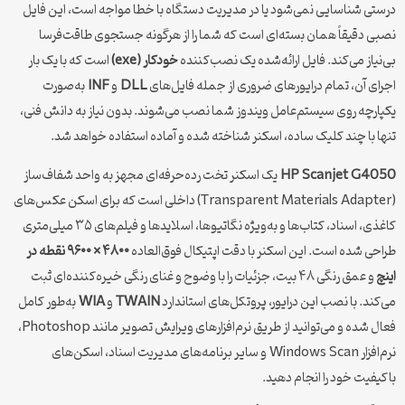
درستی شناسایی نمی‌شود یا در مدیریت دستگاه با خطا مواجه است، این فایل
نصبی دقیقاً همان بسته‌ای است که شما را از هرگونه جستجوی طاقت‌فرسا
بی‌نیاز می‌کند. فایل ارائه‌شده یک نصب‌کننده
خودکار (exe)
است که با یک بار
اجرای آن، تمام درایورهای ضروری از جمله فایل‌های
DLL
و
INF
به‌صورت
یکپارچه روی سیستم‌عامل ویندوز شما نصب می‌شوند. بدون نیاز به دانش فنی،
تنها با چند کلیک ساده، اسکنر شناخته شده و آماده استفاده خواهد شد.
HP Scanjet G4050
یک اسکنر تخت رده‌حرفه‌ای مجهز به واحد شفاف‌ساز
(Transparent Materials Adapter) داخلی است که برای اسکن عکس‌های
کاغذی، اسناد، کتاب‌ها و به‌ویژه نگاتیوها، اسلایدها و فیلم‌های ۳۵ میلی‌متری
طراحی شده است. این اسکنر با دقت اپتیکال فوق‌العاده
۴۸۰۰ × ۹۶۰۰ نقطه در
اینچ
و عمق رنگی ۴۸ بیت، جزئیات را با وضوح و غنای رنگی خیره‌کننده‌ای ثبت
می‌کند. با نصب این درایور، پروتکل‌های استاندارد
TWAIN
و
WIA
به‌طور کامل
فعال شده و می‌توانید از طریق نرم‌افزارهای ویرایش تصویر مانند Photoshop،
نرم‌افزار Windows Scan و سایر برنامه‌های مدیریت اسناد، اسکن‌های
باکیفیت خود را انجام دهید.