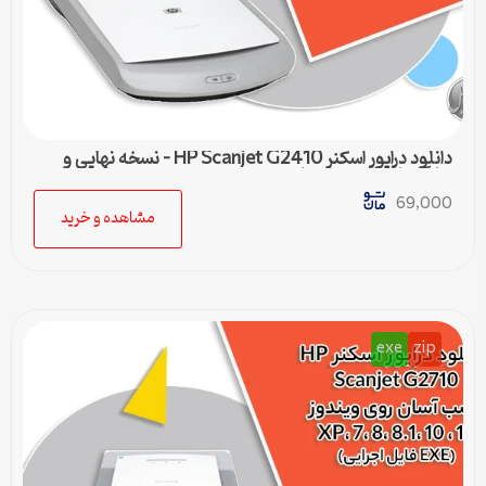
دانلود درایور اسکنر HP Scanjet G2410 – نسخه نهایی و
سازگار با تمام ویندوزها
69,000
مشاهده و خرید
exe
zip