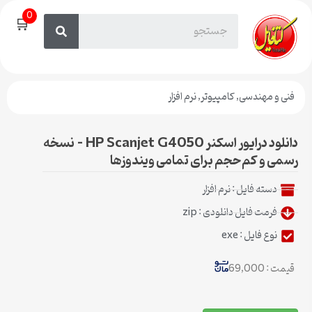
0
🛒
فنی و مهندسی
,
کامپیوتر
,
نرم افزار
دانلود درایور اسکنر HP Scanjet G4050 – نسخه
رسمی و کم‌حجم برای تمامی ویندوزها
دسته فایل :
نرم افزار
فرمت فایل دانلودی : zip
نوع فایل : exe
قیمت : 69,000