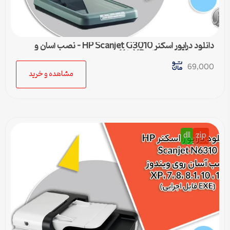
دانلود درایور اسکنر HP Scanjet G3010 – نصب آسان و
سریع برای ویندوزهای XP تا 11
69,000
مشاهده و خرید
dll
zip