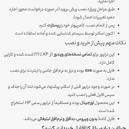
اجرا نمایید.
طبق مراحل ویزارد نصب پیش بروید (در صورت درخواست مجوز، اجازه
دهید تغییرات اعمال شود).
پس از اتمام نصب، کامپیوتر خود را
ریستارت
کنید.
اکنون اسکنر توسط سیستم شناسایی شده و آماده استفاده است.
نکات مهم پیش از خرید و نصب
این درایور برای
تمامی نسخه‌های ویندوز
(از XP تا 11) تست شده و کارایی
کامل دارد.
فایل به صورت
exe
بوده و نیاز به نرم‌افزار جانبی یا اینترنت برای نصب
ندارد.
در صورت وجود درایور قبلی از اسکنر، پیشنهاد می‌شود ابتدا آن را حذف و
سپس فایل فعلی را نصب کنید.
این محصول
اورجینال
بوده و مستقیماً از درایور رسمی HP استخراج
شده است.
فایل کاملاً
بدون ویروس، بدافزار و نرم‌افزار تبلیغاتی
می‌باشد.
چرا این درایور را از کتافایل خریداری کنیم؟