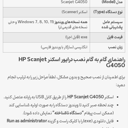
مدل (Model)
Scanjet G4050
نوع دستگاه (Type)
اسکنر (Scanner)
سیستم عامل
همه نسخه‌های ویندوز
(Windows 7, 8, 10, 11 و حتی
پشتیبانی شده
نسخه‌های قدیمی‌تر)
فرمت فایل
exe (قابل اجرا)
زبان نصب
انگلیسی (سازگار با ویندوز فارسی)
راهنمای گام به گام نصب درایور اسکنر HP Scanjet
G4050
برای اطمینان از نصب صحیح و بدون مشکل، لطفاً مراحل زیر را به ترتیب انجام
دهید:
اسکنر
HP Scanjet G4050
را از طریق کابل USB به رایانه متصل کنید.
چند لحظه صبر کنید تا ویندوز دستگاه را به صورت اولیه شناسایی کند
(ممکن است پیغام
“دستگاه ناشناخته”
نمایش داده شود).
فایل دانلودی (exe) را با کلیک راست و گزینه
Run as administrator