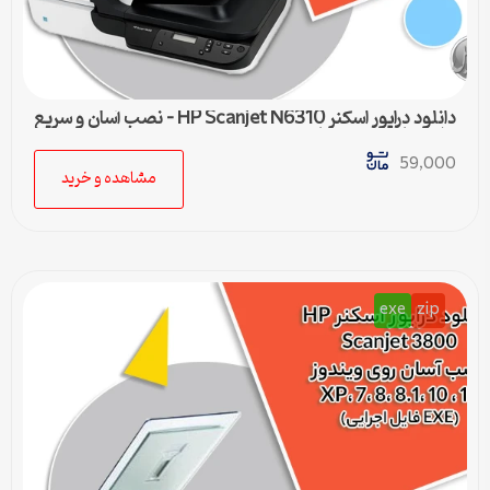
دانلود درایور اسکنر HP Scanjet N6310 – نصب آسان و سریع
برای تمامی ویندوزها
59,000
مشاهده و خرید
exe
zip