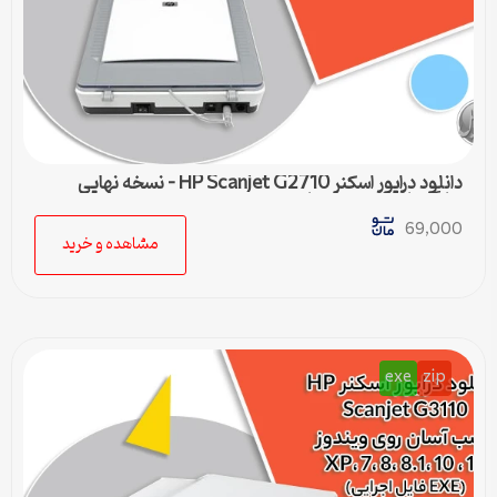
دانلود درایور اسکنر HP Scanjet G2710 – نسخه نهایی
سازگار با تمام ویندوزها
69,000
مشاهده و خرید
exe
zip