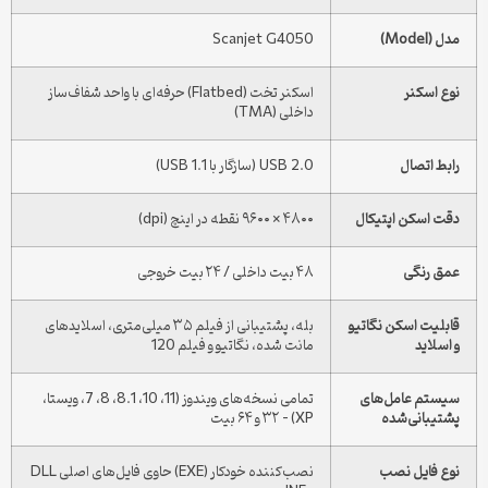
مدل (Model)
Scanjet G4050
نوع اسکنر
اسکنر تخت (Flatbed) حرفه‌ای با واحد شفاف‌ساز
داخلی (TMA)
رابط اتصال
USB 2.0 (سازگار با USB 1.1)
دقت اسکن اپتیکال
۴۸۰۰ × ۹۶۰۰ نقطه در اینچ (dpi)
عمق رنگی
۴۸ بیت داخلی / ۲۴ بیت خروجی
قابلیت اسکن نگاتیو
بله، پشتیبانی از فیلم ۳۵ میلی‌متری، اسلایدهای
و اسلاید
مانت شده، نگاتیو و فیلم 120
سیستم عامل‌های
تمامی نسخه‌های ویندوز (11، 10، 8.1، 8، 7، ویستا،
پشتیبانی‌شده
XP) – ۳۲ و ۶۴ بیت
نوع فایل نصب
نصب‌کننده خودکار (EXE) حاوی فایل‌های اصلی DLL