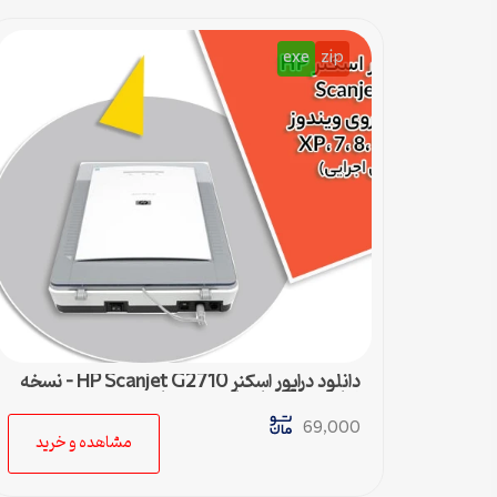
exe
zip
دانلود درایور اسکنر HP Scanjet G2710 – نسخه
نهایی سازگار با تمام ویندوزها
69,000
مشاهده و خرید