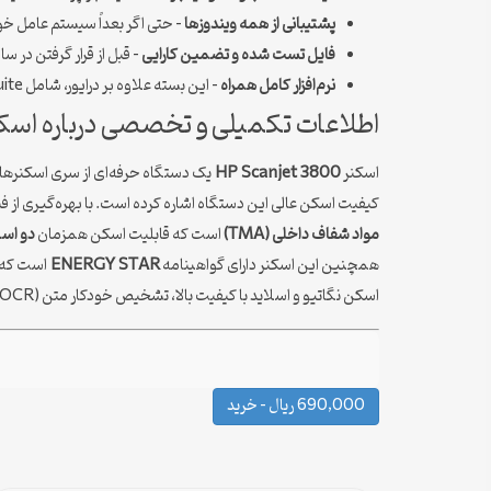
پشتیبانی از همه ویندوزها
– حتی اگر بعداً سیستم عامل خود 
فایل تست شده و تضمین کارایی
– قبل از قرار گرفتن در
نرم‌افزار کامل همراه
– این بسته علاوه بر درایور، شامل HP Image Zone Suite شده و قابلیت‌هایی مثل فناوری حذف گرد و غبار و خط و خش را فعال می‌کند.
اطلاعات تکمیلی و تخصصی درباره اسکنر HP Scanjet 3800 (برگرفته از دفترچه راهنمای اصلی و مستن
اسکنر
HP Scanjet 3800
کیفیت اسکن عالی این دستگاه اشاره کرده است. با بهره‌گیری از ف
مواد شفاف داخلی (TMA)
است که قابلیت اسکن همزمان
دو اسلاید 35 
همچنین این اسکنر دارای گواهینامه
ENERGY STAR
است که مص
اسکن نگاتیو و اسلاید با کیفیت بالا، تشخیص خودکار متن (OCR) و اسکن مستقیم به ایمیل را به طور کامل در اختیار شما قرار می‌دهد.
690,000 ریال – خرید