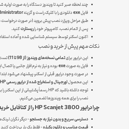
چند لحظه صبر کنید تا ویندوز دستگاه را به صورت اولیه 
فایل
exe
دانلودی را با کلیک راست و گزینه
dministrator
طبق مراحل ویزارد نصب پیش بروید (در صورت درخواست مجو
پس از اتمام نصب، کامپیوتر خود را
ریستارت
کنید.
اکنون اسکنر توسط سیستم شناسایی شده و آماده استفاد
نکات مهم پیش از خرید و نصب
این درایور برای
تمامی نسخه‌های ویندوز (از 98 تا 11)
تست شده
فایل به صورت
exe
بوده و نیاز به نرم‌افزار جانبی یا اتصال
در صورت وجود درایور قبلی از اسکنر، پیشنهاد می‌شود ابتد
این محصول
اورجینال و استخراج شده از درایور رسمی HP
نصب را برای همه ویندوزها تضمین می‌کنیم.
چرا درایور HP Scanjet 3800 را از کتافایل خریداری کنیم؟
دسترسی سریع و بدون نیاز به جستجو
– دیگر نگران لینک‌های شکسته یا من
قیمت مناسب و دانلود یکباره
– فقط یک بار پرداخت کنید 