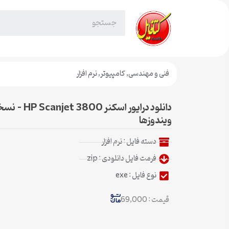
فنی و مهندسی
,
کامپیوتر
,
نرم افزار
دانلود درایور 
ویندوزها
دسته فایل :
نرم افزار
فرمت فایل دانلودی : zip
نوع فایل : exe
قیمت : 69,000