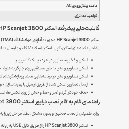
دامنه ولتاژ ورودی AC
گواهینامه انرژی
قابلیت‌های پیشرفته اسکنر HP Scanjet 3800
اسکنر
HP Scanjet 3800
مجهز به
آداپتور مواد شفاف (TMA)
ا
(شامل دکمه‌های اسکن، کپی، اسکن اسلاید/نگاتیو و ارسال به ایمیل
اسکن و ذخیره تصاویر در هارد دیسک کامپیوتر
اسکن تصاویر و متن به طور مستقیم روی چاپگر به عنوان 
اسکن تصاویر و متن در برنامه‌هایی مانند پردازشگرهای ک
ارسال تصاویر اسکن شده از طریق ایمیل با بهینه‌سازی خو
حذف خودکار گرد و غبار و خط و خش از روی عکس‌ها، اسلایده
راهنمای گام به گام نصب درایور اسکنر HP Scanjet 3800
برای اطمینان از نصب صحیح و بدون مشکل، لطفاً مراحل زیر را به 
اسکنر
HP Scanjet 3800
را از طریق کابل USB به رایانه متصل کنید.