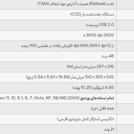
تخت (Flatbed) همراه با آداپتور مواد شفاف (TMA)
دستگاه جفت‌شده بار (CCD)
USB 2.0 پرسرعت
3600 x 3600 dpi
از 12 dpi تا 999,999 dpi افزایش یافته در مقیاس 100 درصد
48 بیت
216 × 297 میلی‌متر (سایز A4)
505 × 300 × 100 میلی‌متر (19.88 × 11.81 × 3.94 اینچ)
4.66 کیلوگرم (10.25 پوند)
تمام نسخه‌های ویندوز
(Windows 11, 10, 8.1, 8, 7, Vista, XP, 98/ME/2000) – 32 و 64 بیتی
exe (قابل اجرا)
انگلیسی (سازگار کامل با ویندوز فارسی)
21 وات