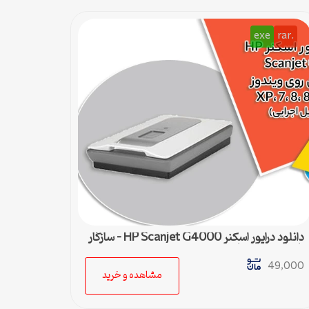
exe
.rar
دانلود درایور اسکنر HP Scanjet G4000 – سازگار
با تمام نسخه‌های ویندوز
49,000
مشاهده و خرید