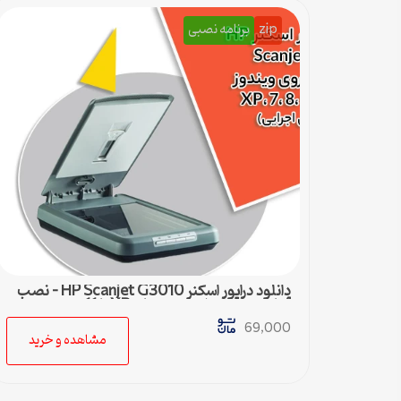
zip
برنامه نصبی
دانلود درایور اسکنر HP Scanjet G3010 – نصب
آسان و سریع برای ویندوزهای XP تا 11
69,000
مشاهده و خرید