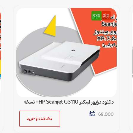
exe
zip
دانلود درایور اسکنر HP Scanjet G3110 – نسخه
نهایی سازگار با تمام ویندوزها
69,000
مشاهده و خرید