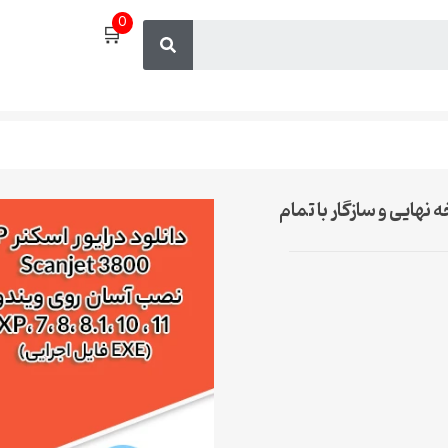
0
🛒
اسکنر HP Scanjet 3800 – نسخه نهایی و سازگار با تمام