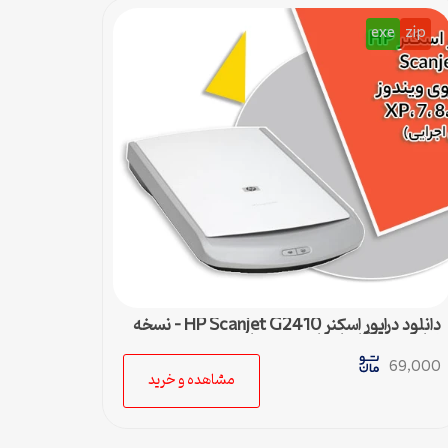
exe
zip
دانلود درایور اسکنر HP Scanjet G2410 – نسخه
نهایی و سازگار با تمام ویندوزها
69,000
مشاهده و خرید