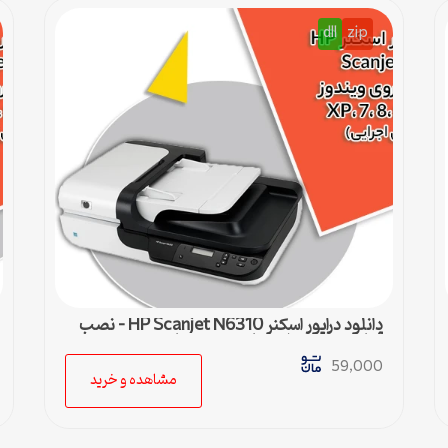
dll
zip
دانلود درایور اسکنر HP Scanjet N6310 – نصب
آسان و سریع برای تمامی ویندوزها
59,000
مشاهده و خرید