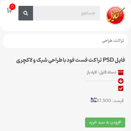
0
🛒
تراکت
,
طراحی
فایل PSD تراکت فست فود با طراحی شیک و لاکچری
دسته فایل :
لایه باز
قیمت : 37,500
افزودن به سبد خرید