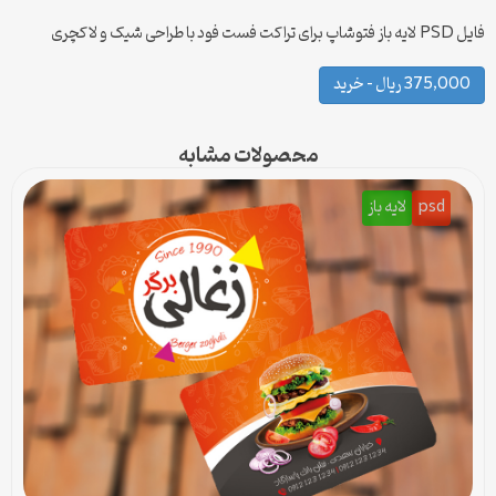
فایل PSD لایه باز فتوشاپ برای تراکت فست فود با طراحی شیک و لاکچری
375,000 ریال – خرید
محصولات مشابه
psd
لایه باز