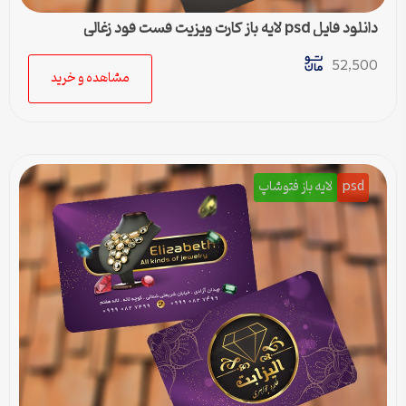
دانلود فایل psd لایه باز کارت ویزیت فست فود زغالی
52,500
مشاهده و خرید
psd
لایه باز فتوشاپ