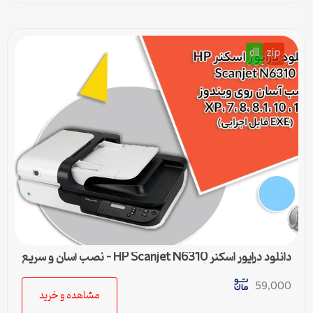
dll
zip
دانلود درایور اسکنر HP Scanjet N6310 – نصب آسان و سریع
برای تمامی ویندوزها
59,000
مشاهده و خرید