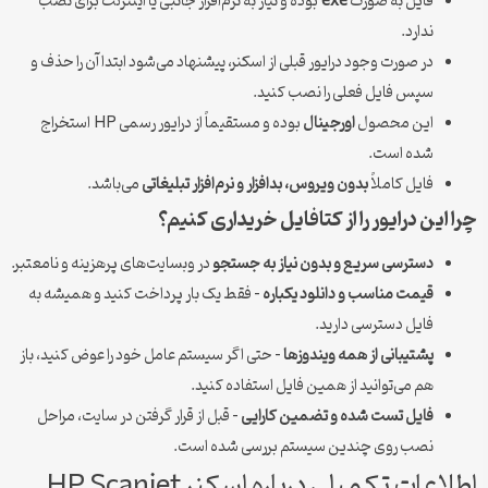
فایل به صورت
exe
بوده و نیاز به نرم‌افزار جانبی یا اینترنت برای نصب
ندارد.
در صورت وجود درایور قبلی از اسکنر، پیشنهاد می‌شود ابتدا آن را حذف و
سپس فایل فعلی را نصب کنید.
این محصول
اورجینال
بوده و مستقیماً از درایور رسمی HP استخراج
شده است.
فایل کاملاً
بدون ویروس، بدافزار و نرم‌افزار تبلیغاتی
می‌باشد.
چرا این درایور را از کتافایل خریداری کنیم؟
دسترسی سریع و بدون نیاز به جستجو
در وبسایت‌های پرهزینه و نامعتبر.
قیمت مناسب و دانلود یکباره
– فقط یک بار پرداخت کنید و همیشه به
فایل دسترسی دارید.
پشتیبانی از همه ویندوزها
– حتی اگر سیستم عامل خود را عوض کنید، باز
هم می‌توانید از همین فایل استفاده کنید.
فایل تست شده و تضمین کارایی
– قبل از قرار گرفتن در سایت، مراحل
نصب روی چندین سیستم بررسی شده است.
اطلاعات تکمیلی درباره اسکنر HP Scanjet