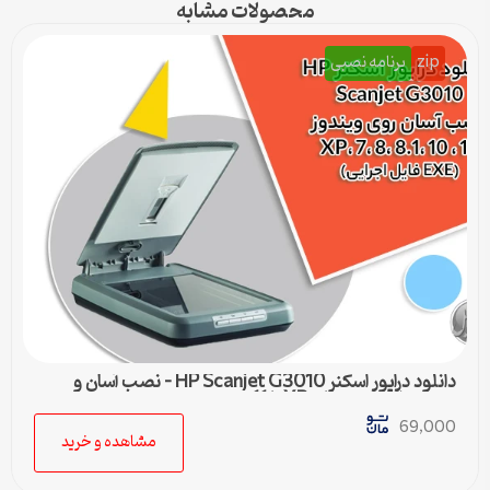
محصولات مشابه
zip
برنامه نصبی
دانلود درایور اسکنر HP Scanjet G3010 – نصب آسان و
سریع برای ویندوزهای XP تا 11
69,000
مشاهده و خرید