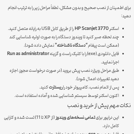
برای اطمینان از نصب صحیح و بدون مشکل، لطفاً مراحل زیر را به ترتیب انجام
دهید:
اسکنر
HP Scanjet 3770
را از طریق کابل USB به رایانه متصل کنید.
چند لحظه صبر کنید تا ویندوز دستگاه را به صورت اولیه شناسایی کند
(ممکن است پیغام
“دستگاه ناشناخته”
نمایش داده شود).
فایل دانلودی (exe) را با کلیک راست و گزینه
Run as administrator
اجرا نمایید.
طبق مراحل ویزارد نصب پیش بروید (در صورت درخواست مجوز، اجازه
دهید تغییرات اعمال شود).
پس از اتمام نصب، کامپیوتر خود را
ریستارت
کنید.
اکنون اسکنر توسط سیستم شناسایی شده و آماده استفاده است.
نکات مهم پیش از خرید و نصب
این درایور برای
تمامی نسخه‌های ویندوز
(از XP تا 11) تست شده و کارایی
کامل دارد.