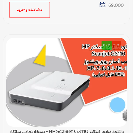
69,000
مشاهده و خرید
exe
zip
دانلود درایور اسکنر HP Scanjet G3110 – نسخه نهایی سازگار