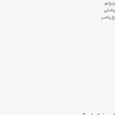
یع نور
روشنایی
اغ و لامپ