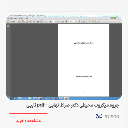
جزوه میکروب محیطی دکتر صراط نهایی – pdf تایپی
67,500
مشاهده و خرید