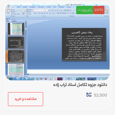
pptx
پاورپوینت
دانلود جزوه تکامل استاد تراب زاده
52,500
مشاهده و خرید