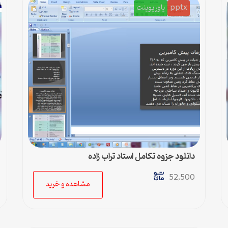
pptx
پاورپوینت
دانلود جزوه تکامل استاد تراب زاده
52,500
مشاهده و خرید