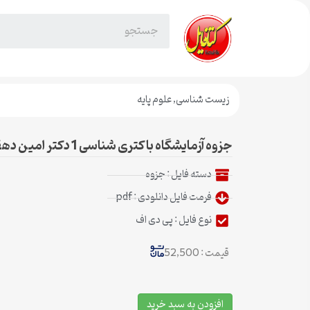
زیست شناسی
,
علوم پایه
جزوه آزمایشگاه باکتری شناسی 1 دکتر امین دهقان
دسته فایل :
جزوه
فرمت فایل دانلودی : pdf
نوع فایل : پی دی اف
قیمت : 52,500
افزودن به سبد خرید