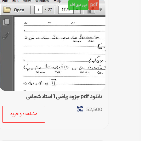
pdf
پی دی اف
دانلود pdf جزوه ریاضی 1 استاد شجاعی
52,500
مشاهده و خرید