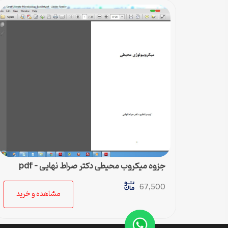
جزوه میکروب محیطی دکتر صراط نهایی – pdf
تایپی
67,500
مشاهده و خرید