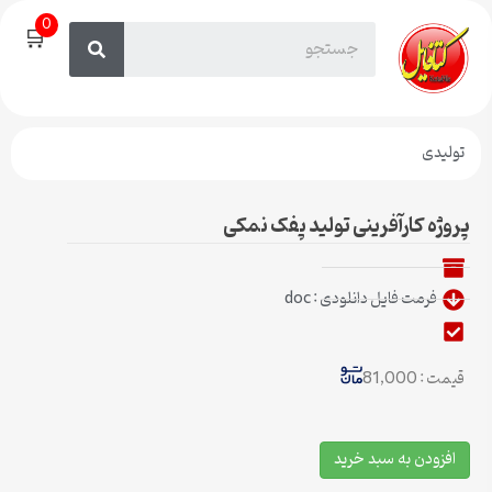
0
🛒
تولیدی
پروژه کارآفرینی تولید پفک نمکی
فرمت فایل دانلودی : doc
قیمت : 81,000
افزودن به سبد خرید