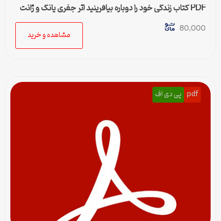
PDF کتاب زندگی خود را دوباره بیافرینید اثر جفری یانگ و ژانت
کلوسکو
80,000
مشاهده و خرید
pdf
پی دی اف