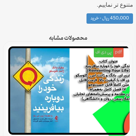
متنوع تر نماییم.
450,000 ریال – خرید
محصولات مشابه
pdf
پی دی اف