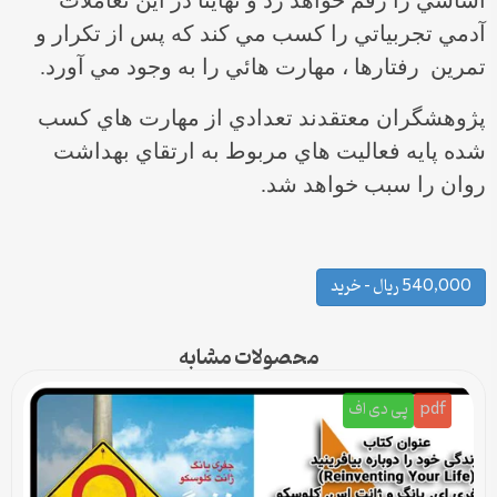
آدمي تجربياتي را كسب مي كند که پس از تكرار و
تمرين رفتارها ، مهارت هائي را به وجود مي آورد.
پژوهشگران معتقدند تعدادي از مهارت هاي كسب
شده پايه فعاليت هاي مربوط به ارتقاي بهداشت
روان را سبب خواهد شد.
540,000 ریال – خرید
محصولات مشابه
pdf
پی دی اف