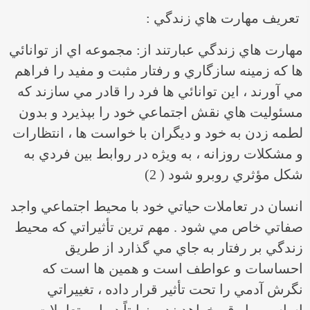
تعريف مهارت هاي زندگي :
مهارت هاي زندگي عبارتند از: مجموعه اي از توانائي
ها كه زمينه سازگاري و رفتار مثبت و مفيد را فراهم
مي آورند ، اين توانائي ها فرد را قادر مي سازند كه
مسئوليت هاي نقش اجتماعي خود را بپذيرد و بدون
لطمه زدن به خود و ديگران با خواست ها ، انتظارات
و مشكلات روزانه ، به ويژه در روابط بين فردي به
شكل مؤثري روبرو شود ( 2)
انسان در تعاملات حياتي خود با محيط اجتماعي واجد
صفاتي خاص مي شود . مهم ترين تأثيراتي كه محيط
زندگي بر رفتار به جاي مي گذارد از طريق
احساسات و عواطف است و همين ها است كه
نگرش آدمي را تحت تأثير قرار داده ، تغييراتي
اساسي را رقم خواهد زد و نهايتاً‌ در اين تعاملات