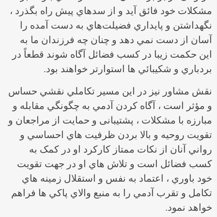
مشكلات خود فائق آيد و از سدهاي پيش راه بگذرد ،
نگهداشتن و پايداري فضيلت‌هاي به دست آمده را
آسان از دست نمي دهد و چنان چه فرزندان ما به
اين حكمت زيبا در كسب فضائل آگاه شوند قطعاً در
بردباري و شكيبائي ها استوارتر خواهند بود.
نقش مشاور نيز در اين مسير تكاملي نقشي حساس
و مؤثر است ، آگاه كردن آدمي به چگونگي مقابله و
مبارزه با مشكلات ، پشتیبانی و حمایت از مراجعان و
تقويت روحيه و بالا بردن ظرفيت هاي احساسي و
رواني آنان از نكات ممتاز كاركرد او در کمک به
كسب فضائل است و تلاش هاي او در جهت تقويت
خود باوري ، اعتماد به نفس و استقلال زمينه هاي
تكامل و تقرب آدمي را به منبع والاي پاكي ها فراهم
خواهد نمود.