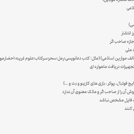
لامی
صی)
 انتشار
جازه صاحب اثر
د ملی
لف موازین اسلامی) (مثل: کتب دعانویسی؛رمل؛سحر؛سرکتاب؛علوم غریبه؛احضارموکل؛ب
 تجهیزات دریافت ماهواره ای
 فوتبال، پوکر ، بازی های کازینو و بت و …)
 آن را از صاحب اثر و مالک معنوی آن ندارد
مت فایل مشخص نباشد
 کنند