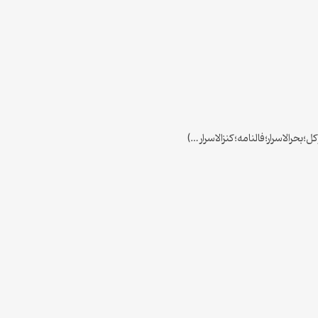
حرالاسرار؛فالنامه؛کنزالاسرار…)