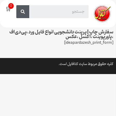
0
🛒
سفارش چاپ | پرینت دانشجویی انواع فایل ورد ،پی‌دی‌اف
،پاورپوینت ،اکسل ،عکس
[ideapardazesh_print_form]
کلیه حقوق مربوط سایت کتافایل است.