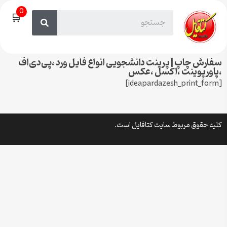
0
🛒
سفارش چاپ | پرینت دانشجویی انواع فایل ورد ،پی‌دی‌اف
،پاورپوینت ،اکسل ،عکس
[ideapardazesh_print_form]
کلیه حقوق مربوط سایت کتافایل است.