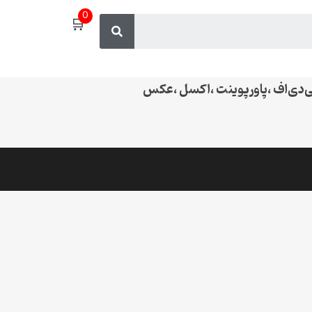
0
🛒
پی‌دی‌اف ،پاورپوینت ،اکسل ،عکس