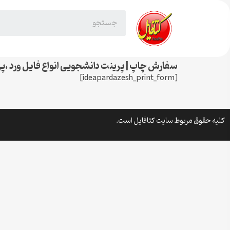
سفارش چاپ | پرینت دانشجویی انواع فایل ورد ،
[ideapardazesh_print_form]
کلیه حقوق مربوط سایت کتافایل است.