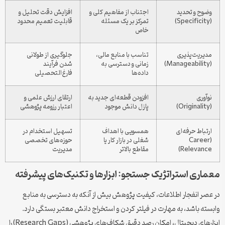
وضوح و تحدید
اجتناب از مفاهیم کلی و
افزایش دقت تحلیل و
(Specificity)
تمرکز بر یک مسئله
قابلیت تعمیم محدود
خاص
مدیریت‌پذیری
تناسب با منابع مالی،
جلوگیری از طولانی
(Manageability)
زمانی و دسترسی به
شدن فرآیند
داده‌ها
فارغ‌التحصیلی
نوآوری
افزودن قطعه‌ای جدید به
ارتقای ارزش علمی و
(Originality)
پازل دانش موجود
اعتبار رزومه پژوهشی
ارتباط حرفه‌ای
همسویی با اهداف
تسهیل استخدام در
(Career
شغلی در بازار کار یا
حوزه‌های تخصصی
Relevance)
مقاطع بالاتر
مدیریت
معماری استراتژیک جستجو: ابزارها و تکنیک‌های پیشرفته
در عصر انفجار اطلاعات، کیفیت پژوهش بیش از آنکه به دسترسی به منابع
وابسته باشد، به مهارت در فیلتر کردن و استخراج دانش معتبر بستگی دارد.
ابزارهای دیجیتال، امکان رصد دقیق شکاف‌های پژوهشی (Research Gaps) را