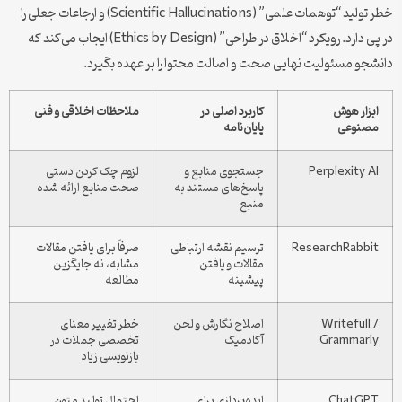
خطر تولید “توهمات علمی” (Scientific Hallucinations) و ارجاعات جعلی را
در پی دارد. رویکرد “اخلاق در طراحی” (Ethics by Design) ایجاب می‌کند که
دانشجو مسئولیت نهایی صحت و اصالت محتوا را بر عهده بگیرد.
ابزار هوش
کاربرد اصلی در
ملاحظات اخلاقی و فنی
مصنوعی
پایان‌نامه
Perplexity AI
جستجوی منابع و
لزوم چک کردن دستی
پاسخ‌های مستند به
صحت منابع ارائه شده
منبع
ResearchRabbit
ترسیم نقشه ارتباطی
صرفاً برای یافتن مقالات
مقالات و یافتن
مشابه، نه جایگزین
پیشینه
مطالعه
Writefull /
اصلاح نگارش و لحن
خطر تغییر معنای
Grammarly
آکادمیک
تخصصی جملات در
بازنویسی زیاد
ChatGPT
ایده‌پردازی برای
احتمال تولید متون