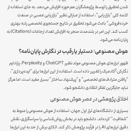
شدن تحقیق را توسط پژوهشگران هم‌حوزه افزایش می‌دهد. به جای استفاده از
کلمه کلی “بازاریابی”، استفاده از عباراتی نظیر “بازاریابی عصبی در صنعت
خرده‌فروشی” باعث می‌شود تحقیق در نتایج جستجوی تخصصی رتبه بهتری
کسب کند. این امر در بلندمدت منجر به افزایش تعداد ارجاعات (Citations) به
پایان‌نامه می‌شود.
هوش مصنوعی: دستیار یا رقیب در نگارش پایان‌نامه؟
ظهور ابزارهای هوش مصنوعی مولد نظیر ChatGPT و Perplexity، پارادایم
نگارش آکادمیک را تغییر داده است. استفاده از این ابزارها برای “ایده‌پردازی”،
“یافتن مترادف‌های تخصصی” و “پیشنهاد ساختار” بسیار مفید است، اما هرگز
نباید جایگزین تفکر انتقادی دانشجو شود.
اخلاق پژوهشی در عصر هوش مصنوعی
بسیاری از دانشگاه‌های تراز اول جهان، استفاده از هوش مصنوعی را منوط به
“شفافیت” کرده‌اند. دانشجو باید در بخش روش‌شناسی یا سپاسگزاری، نقش
دقیق ابزارهای AI را در فرآیند پژوهش ذکر کند. اتکای بیش از حد به این ابزارها