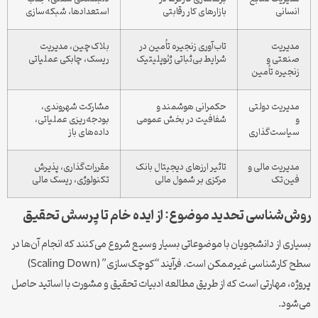
انسانی
بازارهای کار رقابتی
استعدادها، شبکه‌سازی
مدیریت
تاب‌آوری زنجیره تأمین در
بلاک‌چین، مدیریت
صنعتی و
شرایط بی‌ثباتی ژئوپلیتیک
ریسک، چابکی عملیاتی
زنجیره تأمین
مدیریت دولتی
حکمرانی هوشمند و
مشارکت شهروندی،
و
شفافیت در بخش عمومی
بودجه‌ریزی عملیاتی،
سیاست‌گذاری
داده‌های باز
مدیریت مالی و
تاثیر ارزهای دیجیتال بانک
مقررات‌گذاری، پذیرش
فین‌تک
مرکزی بر شمول مالی
تکنولوژی، ریسک مالی
روش‌شناسی تحدید موضوع: از ایده خام تا پرسش تحقیق
بسیاری از دانشجویان با موضوعاتی بسیار وسیع شروع می‌کنند که انجام آن‌ها در
سطح کارشناسی غیرممکن است. فرآیند “کوچک‌سازی” (Scaling Down)
پروژه، مهارتی است که از طریق مطالعه ادبیات تحقیق و مشورت با اساتید حاصل
می‌شود.