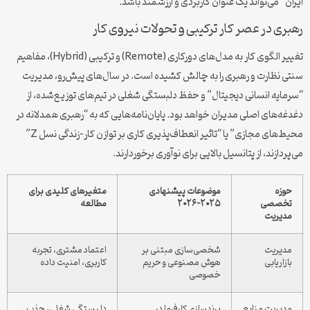
ایران” می‌تواند یک عنوان کاربردی و ارزشمند باشد.
رهبری در عصر کار ترکیبی و تحولات نیروی کار
تغییر الگوی کار به مدل‌های دورکاری (Remote) و ترکیبی (Hybrid)، مفاهیم
سنتی نظارت و رهبری را به چالش کشیده است. در سال‌های پیش‌رو، مدیریت
“سرمایه انسانی دیجیتال” و حفظ دلبستگی شغلی در تیم‌های توزیع‌شده، از
دغدغه‌های اصلی مدیران خواهد بود. پایان‌نامه‌هایی که به “رهبری همدلانه در
محیط‌های مجازی” یا “تاثیر انعطاف‌پذیری کاری بر توازن کار-زندگی نسل Z”
می‌پردازند، از پتانسیل بالایی برای نوآوری برخوردارند.
حوزه
موضوعات پیشنهادی
متغیرهای کلیدی برای
تخصصی
۲۰۲۵-۲۰۲۶
مطالعه
مدیریت
مدیریت
شخصی‌سازی مبتنی بر
اعتماد مشتری، تجربه
بازاریابی
هوش مصنوعی و حریم
کاربری، امنیت داده
خصوصی
مدیریت منابع
برندسازی کارفرما در
دلبستگی شغلی، جذب