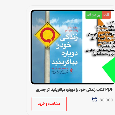
pdf
پی دی اف
PDF کتاب زندگی خود را دوباره بیافرینید اثر جفری
یانگ و ژانت کلوسکو
80,000
مشاهده و خرید