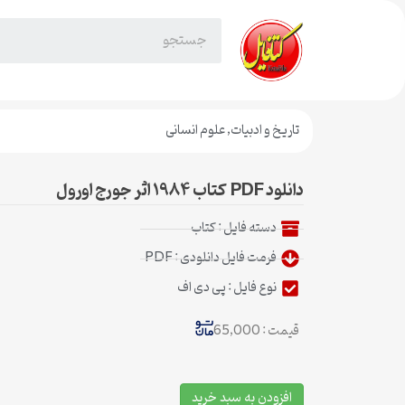
تاریخ و ادبیات
,
علوم انسانی
دانلود PDF کتاب ۱۹۸۴ اثر جورج اورول
دسته فایل :
کتاب
فرمت فایل دانلودی : PDF
نوع فایل : پی دی اف
قیمت : 65,000
افزودن به سبد خرید