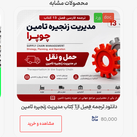
محصولات مشابه
.doc
ورد
دانلود ترجمه فصل 13 کتاب مدیریت زنجیره تامین
چوپرا (Sunil Chopra) | حمل و نقل در زنجیره
تامین
80,000
مشاهده و خرید