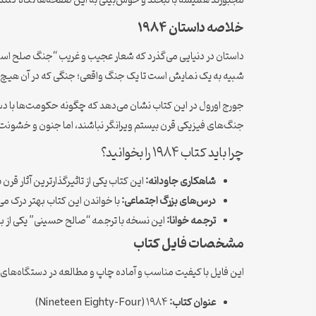
مجبورند همیشه با لبخند و خوش‌بینی به این صفحه‌ها نگاه کنند ت
خلاصه داستان ۱۹۸۴
داستان در دنیایی می‌گذرد که شعار عجیب و غریب “جنگ صلح است” 
شبیه به یک نمایش است تا یک جنگ واقعی؛ جنگی که در آن هیچ‌یک
جورج اورول در این کتاب نشان می‌دهد که چگونه حکومت‌ها با دست
جنگ‌های فیزیکی قرن بیستم ویرانگر نباشند، اما جنون و خشونت روانی آن‌ها پ
چرا باید کتاب ۱۹۸۴ را بخوانید؟
شاهکاری جاودانه:
این کتاب یکی از تاثیرگذارترین آثار قر
درس‌های بزرگ اجتماعی:
با خواندن این کتاب بهتر درک می
ترجمه خوانا:
این نسخه با ترجمه “صالح حسینی” یکی از به
مشخصات فایل کتاب
این فایل با کیفیت مناسب و آماده چاپ و مطالعه در دستگاه‌های
عنوان کتاب:
۱۹۸۴ (Nineteen Eighty-Four)