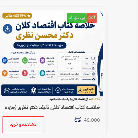
pdf
پی دی اف
خلاصه کتاب اقتصاد کلان تالیف دکتر نظری (جزوه
668 نکته)
49,000
مشاهده و خرید