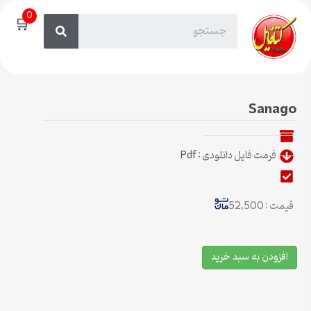
0
🛒
Sanago
فرمت فایل دانلودی : Pdf
قیمت : 52,500
افزودن به سبد خرید