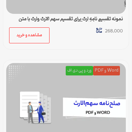
نمونه تقسیم نامه ارث برای تقسیم سهم الارث وارث با متن
کامل و حقوقی | فایل pdf و ورد
268,000
مشاهده و خرید
Word و PDF
ورد و پی دی اف