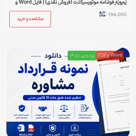
نمونه قولنامه موتورسیکلت (فروش نقدی) | فایل Word و
PDF قابل ویرایش
194,000
مشاهده و خرید
Word و PDF
ورد و پی دی اف