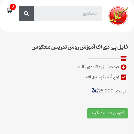
0
🛒
فایل پی دی اف آموزش روش تدریس معکوس
فرمت فایل دانلودی : pdf
نوع فایل : پی دی اف
قیمت : 25,000
افزودن به سبد خرید