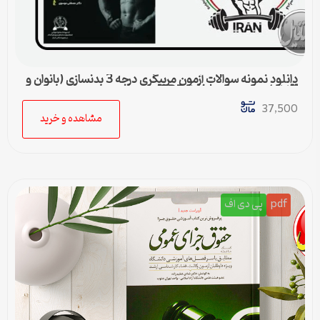
دانلود نمونه سوالات آزمون مربیگری درجه 3 بدنسازی (بانوان و
آقایان) + پاسخنامه | فایل PDF
37,500
مشاهده و خرید
pdf
پی دی اف