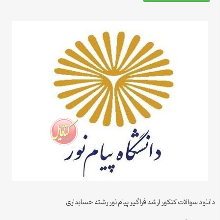
دانلود سوالات کنکور ارشد فراگیر پیام نور رشته حسابداری