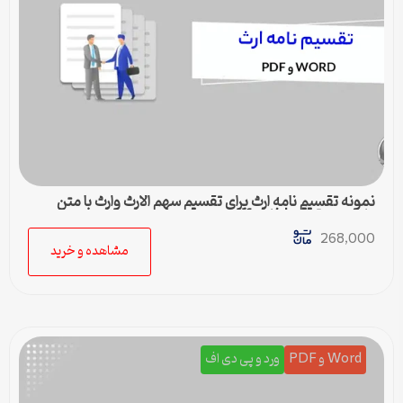
نمونه تقسیم نامه ارث برای تقسیم سهم الارث وارث با متن
کامل و حقوقی | فایل pdf و ورد
268,000
مشاهده و خرید
Word و PDF
ورد و پی دی اف