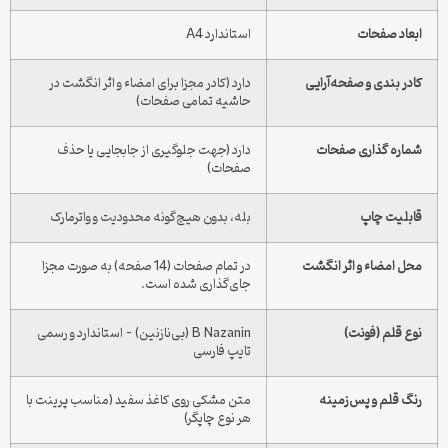
ابعاد صفحات
استاندارد A4
کادر بندی و صفحه‌آرایی
دارد (کادر مجزا برای امضاء و اثر انگشت در
حاشیه تمامی صفحات)
شماره گذاری صفحات
دارد (جهت جلوگیری از جابجایی یا حذف
صفحات)
قابلیت چاپ
بله، بدون هیچ‌گونه محدودیت و واترمارک
محل امضاء و اثر انگشت
در تمام صفحات (14 صفحه) به صورت مجزا
جای‌گذاری شده است.
نوع قلم (فونت)
B Nazanin (بی‌نازنین) – استاندارد و رسمی
تایپ فارسی
رنگ قلم و پس‌زمینه
متن مشکی روی کاغذ سفید (مناسب پرینت با
هر نوع چاپگر)