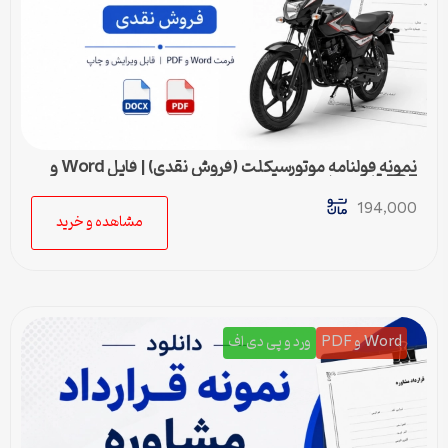
نمونه قولنامه موتورسیکلت (فروش نقدی) | فایل Word و
PDF قابل ویرایش
194,000
مشاهده و خرید
Word و PDF
ورد و پی دی اف