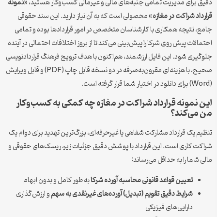
دقیق برای مدیریت تمامی جنبه‌های مالی و غیرمالی کسب‌وکار هستید، «
نمونه
قرارداد شراکت در مغازه
» محصولی است که به آن نیاز دارید. این سند حقوقی
جامع، نتیجه همکاری با کارشناسان متخصص در امور قراردادها بوده و تمامی
احتمالات پیش روی شرکا را پیش‌بینی می‌کند تا از بروز اختلافات احتمالی در آینده
جلوگیری شود. این فایل ارزشمند، هم‌اکنون با هدف ترویج فرهنگ قراردادنویسی
صحیح، با هزینه‌ای مقرون‌به‌صرفه در دو نسخه قابل چاپ (PDF) و قابل ویرایش
(Word) برای دانلود در اختیار شما قرار گرفته است.
این نمونه قرارداد شراکت در مغازه چه کمکی به کسب‌وکار
من می‌کند؟
تنظیم یک قرارداد مشارکت شفاهی یا غیرحرفه‌ای، بزرگ‌ترین تهدید برای دوام یک
شراکت کاری است. این قرارداد با پوشش دقیق جزئیات زیر، ریسک‌های حقوقی و
مالی شما را به حداقل می‌رساند:
تعیین قواعد قانونی محاسبه آورده شرکا
به طور کامل و بدون ابهام
شرایط دقیق تقویم (تبدیل) آورده‌های غیرنقدی به سهم
و ارزش‌گذاری
دارایی‌های فیزیکی