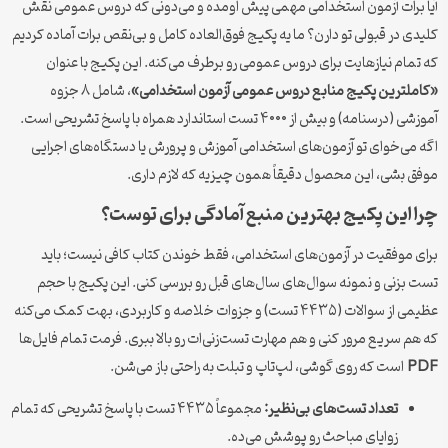
آیا برات آزمون استخدامی مهمی پیش اومده و می‌دونی که دروس عمومی نقش
کلیدی در قبولی تو دارن؟ ما یه پکیج فوق‌العاده کامل و بی‌نقص برات آماده کردیم
که تمام نیازهایت برای دروس عمومی رو برطرف می‌کنه. این پکیج با عنوان
«کاملترین پکیج منابع دروس عمومی آزمون استخدامی»
، شامل ۸ جزوه
آموزشی (درسنامه) و بیش از ۴۰۰۰ تست استاندارد همراه با پاسخ تشریحی است.
اگه می‌خوای تو آزمون‌های استخدامی آموزش و پرورش یا دستگاه‌های اجرایی
موفق بشی، این محصول دقیقاً همون چیزیه که لازم داری.
چرا این پکیج بهترین منبع آمادگی برای توست؟
برای موفقیت در آزمون‌های استخدامی، فقط خوندن کتاب کافی نیست؛ باید
تست بزنی و نمونه سوال‌های سال‌های قبل رو بررسی کنی. این پکیج با حجم
عظیمی از سوالات (۴۴۳۵ تست) و جزوات خلاصه و کاربردی، بهت کمک می‌کنه
که هم سریع مرور کنی و هم مهارت تست‌زنی‌ات رو بالا ببری. فرمت تمام فایل‌ها
PDF
است که روی گوشی، لپ‌تاپ و تبلت به راحتی باز می‌شن.
تعداد تست‌های بی‌نظیر:
مجموعاً ۴۴۳۵ تست با پاسخ تشریحی که تمام
زوایای مباحث رو پوشش می‌ده.