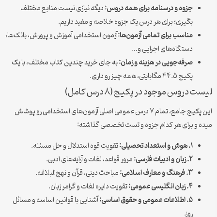
جزوه و درسنامه برای همه دروس:
دیگه نیازی نیست منابع مختلف
بگیری؛ برای هر درس یک جزوه خلاصه و مفید داریم.
مناسب برای تمامی آزمون‌ها:
آزمون استخدامی آموزش و پرورش، بانک‌ها،
دستگاه‌های اجرایی و…
صرفه‌جویی در هزینه و زمان:
به جای خرید چندین کتاب مختلف، با یک
پکیج ۴۴.۵ مگابایتی، همه چیز رو داری.
لیست دروس موجود در پکیج (۸ درس کامل)
این پکیج جامع، تمام ۷ درس عمومی اصلی آزمون‌های استخدامی رو پوشش
میده و برای هر کدام جزوه و تست تخصصی گذاشته:
۱. هوش و استعداد تحصیلی:
تقویت قوه استدلال و حل مسئله.
۲. زبان و ادبیات فارسی:
مرور قواعد، لغات و آرایه‌های ادبی.
۳. فرهنگ و معارف اسلامی:
مباحث دینی، قرآن و نهج‌البلاغه.
۴. زبان انگلیسی عمومی:
تقویت دایره لغات و گرامر زبان.
۵. اطلاعات عمومی و حقوق اساسی:
آشنایی با قوانین اساسه و مسائل
روز.