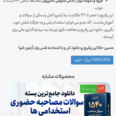
جزوه و نمونه سوال دانش عمومی کامپیوتر (ICDL):
شامل ۶۶۷ تست با
جواب.
این پکیج با حجم ۴۴.۵ مگابایت، یه آرشیو کامل و سنگی از سوالات و
آموزش‌هاست. اگه جدی می‌خوای استخدام بشی و یه جایگاه شغلی خوب
بگیری، دانلود این پکیج و مطالعه دقیق اون‌ها، یه سرمایه‌گذاری عالی برای
آینده‌ته.
همین حالا این پکیج رو دانلود کن و با اعتماد به نفس وارد آزمون شو!
1,500,000 ریال – خرید
محصولات مشابه
pdf
پی دی اف