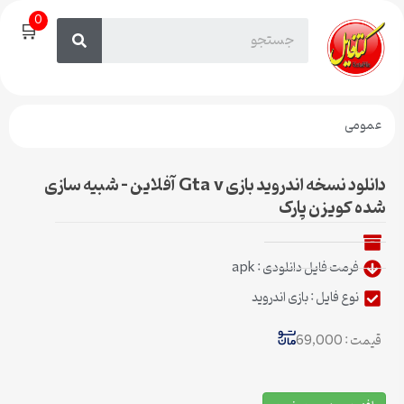
0
🛒
عمومی
دانلود نسخه اندروید بازی Gta v آفلاین – شبیه سازی
شده کویزن پارک
فرمت فایل دانلودی : apk
نوع فایل : بازی اندروید
قیمت : 69,000