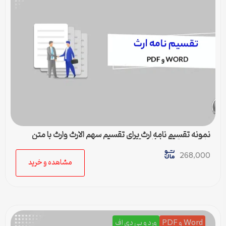
نمونه تقسیم نامه ارث برای تقسیم سهم الارث وارث با متن
کامل و حقوقی | فایل pdf و ورد
268,000
مشاهده و خرید
Word و PDF
ورد و پی دی اف