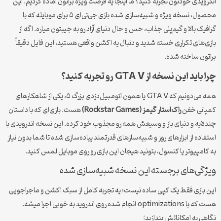
اندرویدی خودتون تجربه کنید؟ ما اینجا یه فرصت ویژه براتون آماده کردیم. این
محصول، نسخه ویژه و شبیه‌سازی شده بازی جی‌تی‌ای ۵ برای موبایله که با
گرافیک بالا و گیم‌پلی جذاب، حس و حال دنیای آزاد رو به جیبتون میاره. اگه از
بازی‌های تکراری خسته شدید و دنبال یه اکشن واقعی هستید، این فایل دقیقاً
براتون ساخته شده.
چرا باید این نسخه از GTA V رو تجربه کنید؟
همه می‌دونیم که GTA V یا همون اتومبیل‌دزدی بزرگ ۵، یکی از شاهکارهای
کمپانی خفن
راک‌استار گیمز (Rockstar Games)
هست. بازی‌ای که با داستان
چندلایه و دنیای باز و وسیعش همه رو مجذوب خود کرده. این نسخه اندرویدی با
استفاده از ابزارهای روز و شبیه‌سازهای قدرتمند پیاده‌سازی شده تا شما بدون نیاز
به کامپیوتر یا کنسول، بتونید هیجان این بازی رو روی موبایل لمس کنید.
ویژگی‌های برجسته این نسخه شبیه‌سازی شده
این بازی فقط یک کپی ساده نیست؛ یه تجربه کامل از سبک اکشن و ماجراجویی
هست که با optimizations انجام شده روی اندروید به خوبی اجرا میشه.
نگاهی به امکاناتش بندازید: