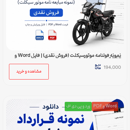
نمونه قولنامه موتورسیکلت (فروش نقدی) | فایل Word و
PDF قابل ویرایش
194,000
مشاهده و خرید
Word و PDF
ورد و پی دی اف