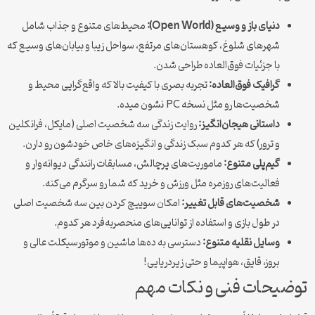
دنیای باز و وسیع (Open World):
محیط‌های متنوع و جذاب شامل
شهرهای شلوغ، کوهستان‌های مرتفع، سواحل زیبا و بیابان‌های وسیع که
با جزئیات فوق‌العاده طراحی شدن.
گرافیک فوق‌العاده:
تجربه بصری با کیفیت بالا که واقع‌گرایی محیط و
شخصیت‌ها رو مثل نسخه PC نشون میده.
داستانی هیجان‌انگیز:
روایت زندگی سه شخصیت اصلی (مایکل، فرانکلین
و ترور) که هر کدوم سبک زندگی و انگیزه‌های خاص خودشون رو دارن.
گیم‌پلی متنوع:
ماموریت‌های پرچالش، مسابقات رانندگی دیوانه‌وار و
فعالیت‌های روزمره مثل ورزش و خرید که شما رو سرگرم می‌کنه.
شخصیت‌های قابل تغییر:
امکان سوییچ کردن بین سه شخصیت اصلی
در طول بازی و استفاده از توانایی‌های منحصر‌به‌فرد هر کدوم.
وسایل نقلیه متنوع:
دسترسی به ده‌ها ماشین و موتورسیکلت عالی و
بروز، قایق، هواپیما و حتی زیردریایی!
توضیحات فنی و نکات مهم