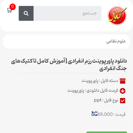
0
🛒
لوم نظامی
نلود پاورپوینت رزم انفرادی | آموزش کامل تاکتیک‌های
گ انفرادی
دسته فایل :
پاورپوینت
فرمت فایل دانلودی : پاورپوینت
نوع فایل : ppt
مت : 69,000