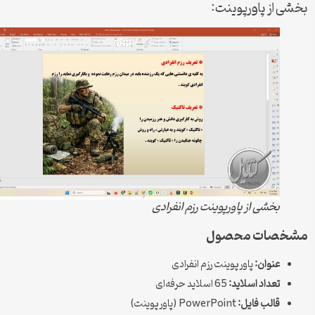
ی از پاورپوینت:
بخشی از پاورپوینت رزم انفرادی
خصات محصول
عنوان:
پاورپوینت رزم انفرادی
تعداد اسلاید:
65 اسلاید حرفه‌ای
قالب فایل:
PowerPoint (پاورپوینت)