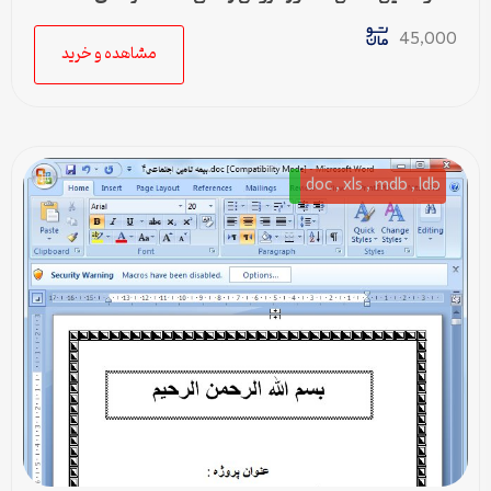
45,000
مشاهده و خرید
doc , xls , mdb , ldb