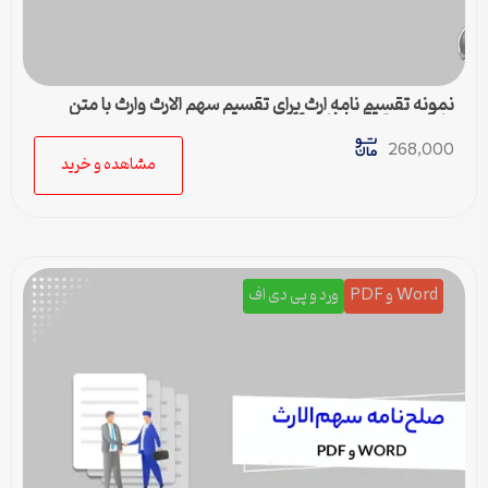
نمونه تقسیم نامه ارث برای تقسیم سهم الارث وارث با متن
کامل و حقوقی | فایل pdf و ورد
268,000
مشاهده و خرید
Word و PDF
ورد و پی دی اف