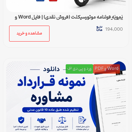
نمونه قولنامه موتورسیکلت (فروش نقدی) | فایل Word و
PDF قابل ویرایش
194,000
مشاهده و خرید
Word و PDF
ورد و پی دی اف