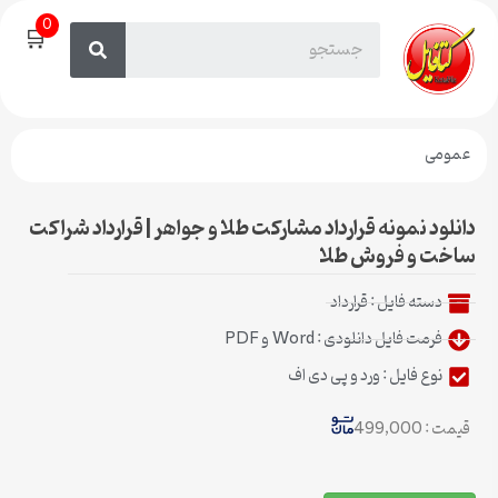
0
🛒
مومی
نلود نمونه قرارداد مشارکت طلا و جواهر | قرارداد شراکت
خت و فروش طلا
دسته فایل :
قرارداد
فرمت فایل دانلودی : Word و PDF
نوع فایل : ورد و پی دی اف
مت : 499,000