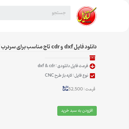
دانلود فایل dxf و cdr تاج مناسب برای سردرب تخت خواب
فرمت فایل دانلودی : dxf & cdr
نوع فایل : لایه باز طرح CNC
قیمت : 52,500
افزودن به سبد خرید