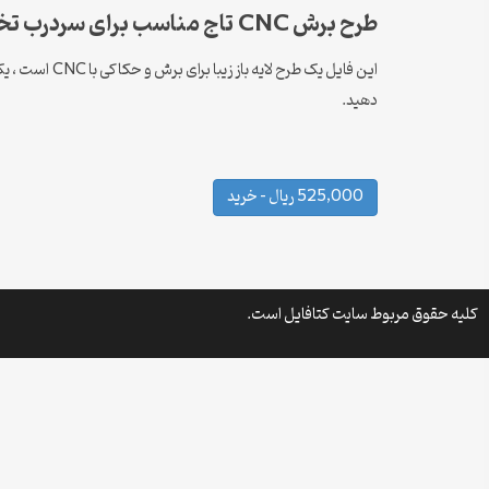
طرح برش CNC تاج مناسب برای سردرب تخت خواب
این فایل یک 
دهید.
525,000 ریال – خرید
کلیه حقوق مربوط سایت کتافایل است.