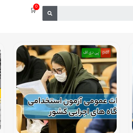
0
🛒
pdf
پی دی اف