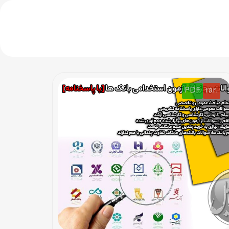
PDF
.rar