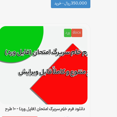
350,000 ریال – خرید
docx
ورد
دانلود فرم خام سربرگ امتحان (فایل ورد) – ۱۰ طرح
متنوع و کاملاً قابل ویرایش