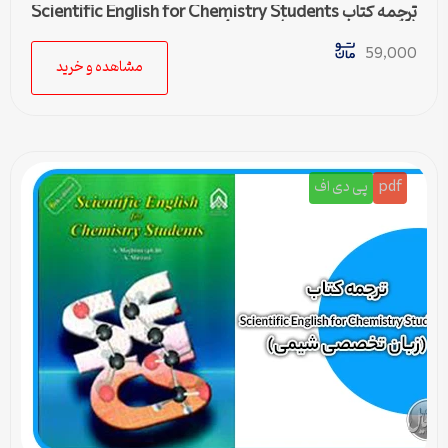
ترجمه کتاب Scientific English for Chemistry Students
(زبان تخصصی شیمی) – درس 4
59,000
مشاهده و خرید
pdf
پی دی اف