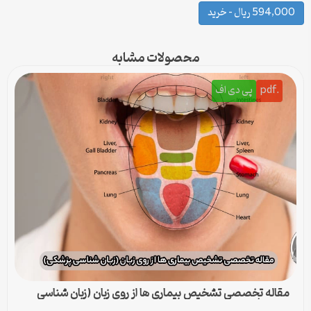
594,000 ریال – خرید
محصولات مشابه
.pdf
پی دی اف
مقاله تخصصی تشخیص بیماری ها از روی زبان (زبان شناسی
پزشکی)