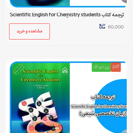
ترجمه کتاب Scientific English for Chemistry students
(زبان تخصصی شیمی) – درس 2
60,000
مشاهده و خرید
pdf
پی دی اف