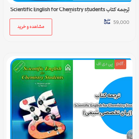
ترجمه کتاب Scientific English for Chemistry students
(زبان تخصصی شیمی) – درس 3
59,000
مشاهده و خرید
.pdf
پی دی اف