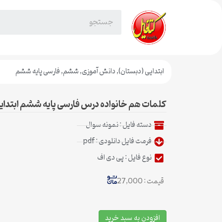
ابتدایی (دبستان)
,
دانش آموزی
,
ششم
,
فارسی پایه ششم
کلمات هم خانواده درس فارسی پایه ششم ابتدای
دسته فایل :
نمونه سوال
فرمت فایل دانلودی : pdf
نوع فایل : پی دی اف
قیمت : 27,000
افزودن به سبد خرید