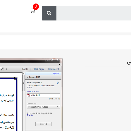
0
🛒
ی