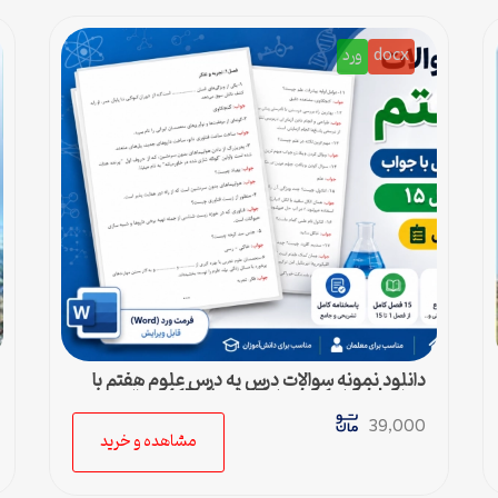
docx
ورد
دانلود نمونه سوالات درس به درس علوم هفتم با
جواب | فصل 1 تا فصل 15 (ورد) – 415 سوال
39,000
مشاهده و خرید