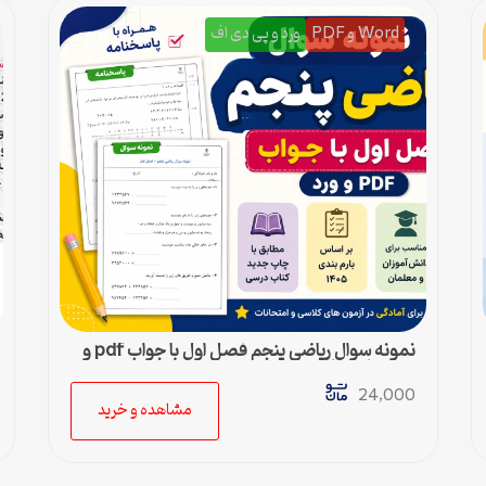
Word و PDF
ورد و پی دی اف
نمونه سوال ریاضی پنجم فصل اول با جواب pdf و
ورد + پاسخنامه
24,000
مشاهده و خرید