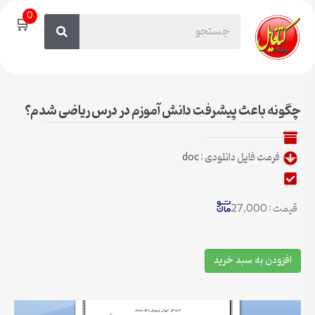
0
🛒
چگونه باعث پیشرفت دانش آموزم در درس ریاضی شدم؟
فرمت فایل دانلودی : doc
قیمت : 27,000
افزودن به سبد خرید