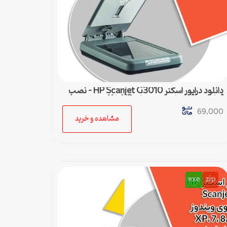
دانلود درایور اسکنر HP Scanjet G3010 – نصب
آسان و سریع برای ویندوزهای XP تا 11
69,000
مشاهده و خرید
exe
zip