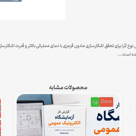
دراین سمینار ویؤگی های منحصر به فردی از پیوند های نامتجانس نوع 2را برای تحقق اشکارسازی مادون قرمزی با دمای 
 شده است….
محصولات مشابه
Docx
ورد