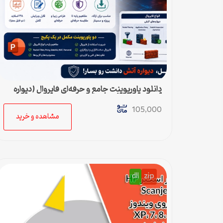
دانلود پاورپوینت جامع و حرفه‌ای فایروال (دیواره
آتش) – ویژه ارائه و پروژه
105,000
مشاهده و خرید
dll
zip